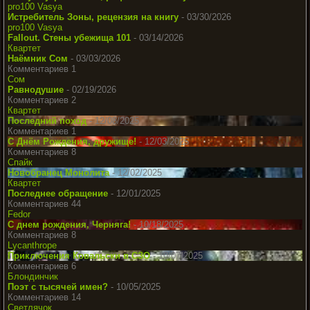
pro100 Vasya
Истребитель Зоны, рецензия на книгу
- 03/30/2026
pro100 Vasya
Fallout. Стены убежища 101
- 03/14/2026
Квартет
Наёмник Сом
- 03/03/2026
Комментариев 1
Сом
Равнодушие
- 02/19/2026
Комментариев 2
Квартет
Последний поход
- 12/08/2025
Комментариев 1
С Днём Рождения, дружище!
- 12/03/2025
Комментариев 8
Спайк
Новобранец Монолита
- 12/02/2025
Квартет
Последнее обращение
- 12/01/2025
Комментариев 44
Fedor
С днем рождения, Черняга!
- 10/18/2025
Комментариев 8
Lycanthrope
Приключения Ковальски в СЗО
- 10/07/2025
Комментариев 6
Блондинчик
Поэт с тысячей имен?
- 10/05/2025
Комментариев 14
Светлячок