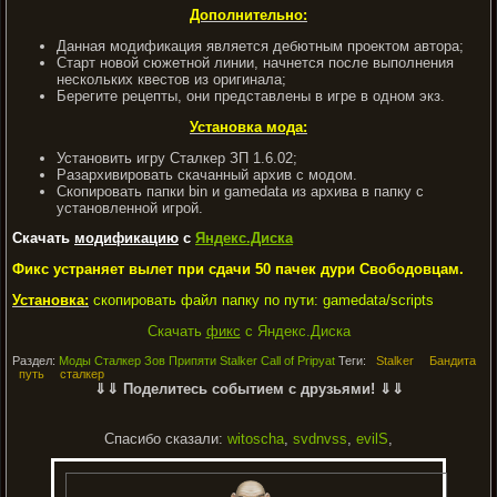
Дополнительно:
Данная модификация является дебютным проектом автора;
Старт новой сюжетной линии, начнется после выполнения
нескольких квестов из оригинала;
Берегите рецепты, они представлены в игре в одном экз.
Установка мода:
Установить игру Сталкер ЗП 1.6.02;
Разархивировать скачанный архив с модом.
Скопировать папки bin и gamedata из архива в папку с
установленной игрой.
Скачать
модификацию
с
Яндекс.Диска
Фикс устраняет вылет при сдачи 50 пачек дури Свободовцам.
Установка:
скопировать файл папку по пути: gamedata/scripts
Скачать
фикс
с Яндекс.Диска
Раздел:
Моды Сталкер Зов Припяти Stalker Call of Pripyat
Теги:
Stalker
Бандита
путь
сталкер
⇓⇓ Поделитесь событием с друзьями! ⇓⇓
Спасибо сказали:
witoscha
,
svdnvss
,
evilS
,