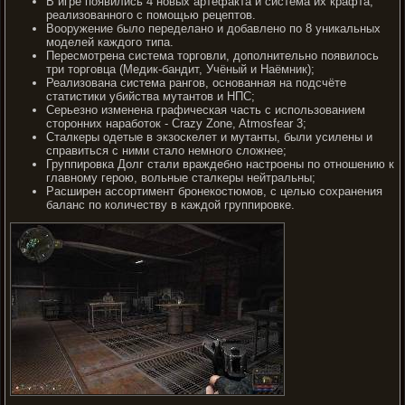
В игре появились 4 новых артефакта и система их крафта,
реализованного с помощью рецептов.
Вооружение было переделано и добавлено по 8 уникальных
моделей каждого типа.
Пересмотрена система торговли, дополнительно появилось
три торговца (Медик-бандит, Учёный и Наёмник);
Реализована система рангов, основанная на подсчёте
статистики убийства мутантов и НПС;
Серьезно изменена графическая часть с использованием
сторонних наработок - Crazy Zone, Atmosfear 3;
Сталкеры одетые в экзоскелет и мутанты, были усилены и
справиться с ними стало немного сложнее;
Группировка Долг стали враждебно настроены по отношению к
главному герою, вольные сталкеры нейтральны;
Расширен ассортимент бронекостюмов, с целью сохранения
баланс по количеству в каждой группировке.