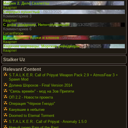
Мафия 2. Дело Скалетты
- 09/29/2025
Квартет
Сюрприз пушистый
- 09/22/2025
Комментариев 3
Квартет
С днём рождения, Непотопляемый!
- 09/13/2025
Комментариев 6
Lycanthrope
Приключения Асоки и клонов
- 08/10/2025
Квартет
Ходячие мертвецы. Морские рейнджеры
- 06/23/2025
Квартет
Stalker Uz
Relevant Content
S.T.A.L.K.E.R. Call of Pripyat Weapon Pack 2.9 + AtmosFear 3 +
Spawn Mod
Долина Шорохов - Final Version 2014
"Связь времён" - мод на Зов Припяти
ОП 2.2 - Новости проекта
Операция "Чёрное Гнездо"
Канувшие в небытие
Doomed to Eternal Torment
S.T.A.L.K.E.R.: Call of Pripyat - Anomaly 1.5.0
Новый тизер Pain of the Past