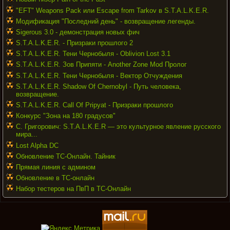
"EFT" Weapons Pack или Escape from Tarkov в S.T.A.L.K.E.R.
Модификация "Последний день" - возвращение легенды.
Sigerous 3.0 - демонстрация новых фич
S.T.A.L.K.E.R. - Призраки прошлого 2
S.T.A.L.K.E.R. Тени Чернобыля - Oblivion Lost 3.1
S.T.A.L.K.E.R. Зов Припяти - Another Zone Mod Пролог
S.T.A.L.K.E.R. Тени Чернобыля - Вектор Отчуждения
S.T.A.L.K.E.R. Shadow Of Chernobyl - Путь человека,
возвращение.
S.T.A.L.K.E.R. Call Of Pripyat - Призраки прошлого
Конкурс "Зона на 180 градусов"
С. Григорович: S.T.A.L.K.E.R — это культурное явление русского
мира...
Lost Alpha DC
Обновление ТС-Онлайн. Тайник
Прямая линия с админом
Обновление в ТС-онлайн
Набор тестеров на ПвП в ТС-Онлайн