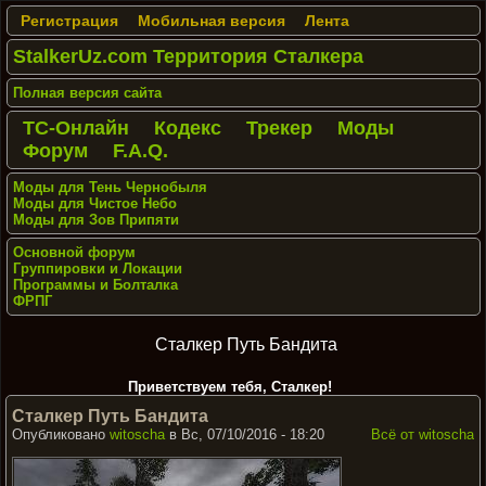
Регистрация
Мобильная версия
Лента
StalkerUz.com Территория Сталкера
Полная версия сайта
ТС-Онлайн
Кодекс
Трекер
Моды
Форум
F.A.Q.
Моды для Тень Чернобыля
Моды для Чистое Небо
Моды для Зов Припяти
Основной форум
Группировки и Локации
Программы и Болталка
ФРПГ
Сталкер Путь Бандита
Приветствуем тебя, Сталкер!
Сталкер Путь Бандита
Опубликовано
witoscha
в Вс, 07/10/2016 - 18:20
Всё от witoscha