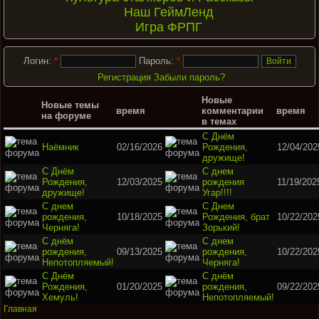
Наш ГеймЛенд
Игра ФРПГ
Логин:
*
Пароль:
*
Регистрация
Забыли пароль?
Новые
Новые темы
время
комментарии
время
на форуме
в темах
С Днём
Наёмник
02/16/2026
Рождения,
12/04/202
дружище!
С Днём
С днем
Рождения,
12/03/2025
рождения
11/19/202
дружище!
Угар!!!!
С днем
С Днем
рождения,
10/18/2025
Рождения, брат
10/22/202
Черняга!
Зорький!
С днём
С днем
рождения,
09/13/2025
рождения,
10/22/202
Непотопляемый!
Черняга!
С Днём
С днём
Рождения,
01/20/2025
рождения,
09/22/202
Хемуль!
Непотопляемый!
Главная