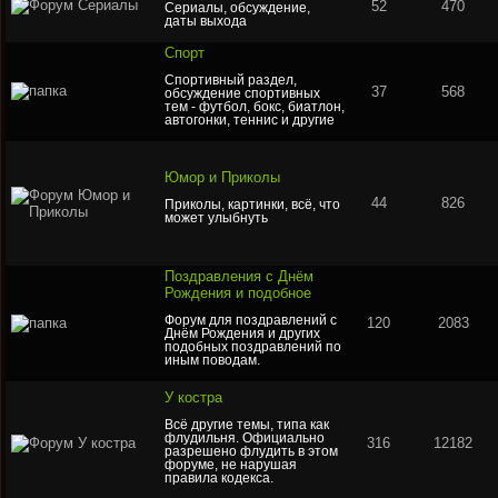
52
470
Сериалы, обсуждение,
даты выхода
Спорт
Спортивный раздел,
37
568
обсуждение спортивных
тем - футбол, бокс, биатлон,
автогонки, теннис и другие
Юмор и Приколы
44
826
Приколы, картинки, всё, что
может улыбнуть
Поздравления с Днём
Рождения и подобное
Форум для поздравлений с
120
2083
Днём Рождения и других
подобных поздравлений по
иным поводам.
У костра
Всё другие темы, типа как
флудильня. Официально
316
12182
разрешено флудить в этом
форуме, не нарушая
правила кодекса.