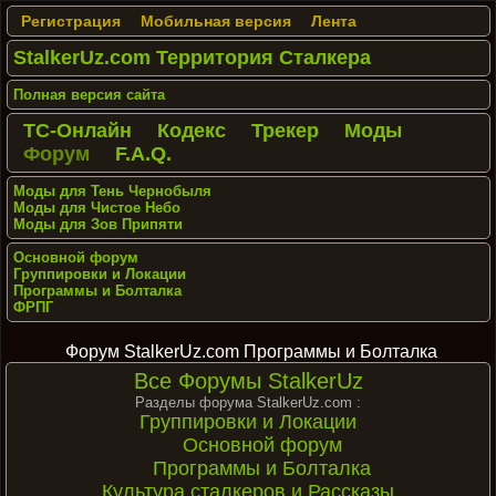
Регистрация
Мобильная версия
Лента
StalkerUz.com Территория Сталкера
Полная версия сайта
ТС-Онлайн
Кодекс
Трекер
Моды
Форум
F.A.Q.
Моды для Тень Чернобыля
Моды для Чистое Небо
Моды для Зов Припяти
Основной форум
Группировки и Локации
Программы и Болталка
ФРПГ
Форум StalkerUz.com Программы и Болталка
Все Форумы StalkerUz
Разделы форума StalkerUz.com :
Группировки и Локации
Основной форум
Программы и Болталка
Культура сталкеров и Рассказы