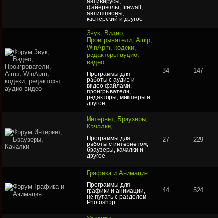
антивирусы,
файерволы, firewall,
антишпионы,
касперский и другое
Звук, Видео,
Проигрыватели, Aimp,
WinApm, кодеки,
редакторы аудио,
видео
34
147
Программы для
работы с аудио и
видео файлами,
проигрыватели,
редакторы, микшеры и
другое
Интернет, Браузеры,
Качалки,
Программы для
27
229
работы с интернетом,
браузеры, качалки и
другое
Графика и Анимация
Программы для
44
524
графики и анимации,
не путать с разделом
Photoshop