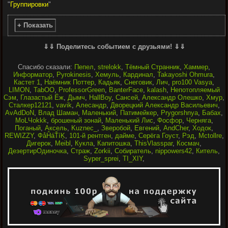
"
Группировки
"
+ Показать
⇓⇓ Поделитесь событием с друзьями! ⇓⇓
Спасибо сказали:
Пепел
,
strelokk
,
Тёмный Странник
,
Хаммер
,
Информатор
,
Pyrokinesis
,
Хемуль
,
Кардинал
,
Takayoshi Ohmura
,
Кастет 1
,
Наёмник Поттер
,
Кадьяк
,
Снеговик
,
Лич
,
pro100 Vasya
,
LIMON
,
TabOO
,
ProfessorGreen
,
BanterFace
,
kalash
,
Непотопляемый
Сэм
,
Глазастый Ёж
,
Дымч
,
HallBoy
,
Сансей
,
Александр Олешко
,
Хмур
,
Сталкер12121
,
vavik
,
Алесандр
,
Дворецкий Александр Васильевич
,
AvAdDoN
,
Влад Шаман
,
Маленький
,
Патимейкер
,
Prygorshnya
,
Бабах
,
MoLЧokkk
,
брошеный зонай
,
Маленький Лис
,
Фосфор
,
Черняга
,
Поганый
,
Аксель
,
Kuznec_
,
Зверобой
,
Евгений
,
AndCher
,
Ходок
,
REWIZZY
,
ФåĤáŤíĶ
,
101-й рентген
,
дайме
,
Серёга Гоуст
,
Рэд
,
Mctollre
,
Дигерок
,
Meibl
,
Кукла
,
Капитошка
,
ThisVlasspar
,
Космач
,
ДезертирОдиночка
,
Страж
,
Zorkii
,
Собиратель
,
nippowers42
,
Китель
,
Syper_sprei
,
TI_XIY
,