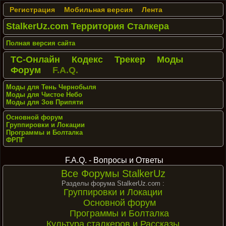
Регистрация
Мобильная версия
Лента
StalkerUz.com Территория Сталкера
Полная версия сайта
ТС-Онлайн
Кодекс
Трекер
Моды
Форум
F.A.Q.
Моды для Тень Чернобыля
Моды для Чистое Небо
Моды для Зов Припяти
Основной форум
Группировки и Локации
Программы и Болталка
ФРПГ
F.A.Q. - Вопросы и Ответы
Все Форумы StalkerUz
Разделы форума StalkerUz.com :
Группировки и Локации
Основной форум
Программы и Болталка
Культура сталкеров и Рассказы