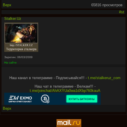
Верх
65816 просмотров
#st
Stalker.Uz
Зарегин: 06/03/2009
На сайте
Наш канал в телеграмме - Подписывайся!!! -
t.me/stalkeruz_com
Наш чат в телеграмме - Велкам!!! -
t.me/joinchat/AhAXYUa0wa1dXbp760kauA
Верх