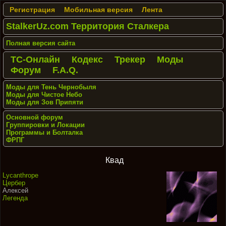
Регистрация
Мобильная версия
Лента
StalkerUz.com Территория Сталкера
Полная версия сайта
ТС-Онлайн
Кодекс
Трекер
Моды
Форум
F.A.Q.
Моды для Тень Чернобыля
Моды для Чистое Небо
Моды для Зов Припяти
Основной форум
Группировки и Локации
Программы и Болталка
ФРПГ
Квад
Lycanthrope
Цербер
Алексей
Легенда