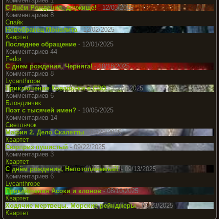
Комментариев 1
С Днём Рождения, дружище!
- 12/03/2025
Комментариев 8
Спайк
Новобранец Монолита
- 12/02/2025
Квартет
Последнее обращение
- 12/01/2025
Комментариев 44
Fedor
С днем рождения, Черняга!
- 10/18/2025
Комментариев 8
Lycanthrope
Приключения Ковальски в СЗО
- 10/07/2025
Комментариев 6
Блондинчик
Поэт с тысячей имен?
- 10/05/2025
Комментариев 14
Светлячок
Мафия 2. Дело Скалетты
- 09/29/2025
Квартет
Сюрприз пушистый
- 09/22/2025
Комментариев 3
Квартет
С днём рождения, Непотопляемый!
- 09/13/2025
Комментариев 6
Lycanthrope
Приключения Асоки и клонов
- 08/10/2025
Квартет
Ходячие мертвецы. Морские рейнджеры
- 06/23/2025
Квартет