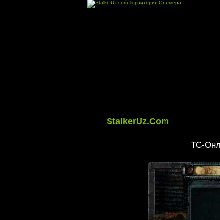
StalkerUz.Com
ТС-Онл