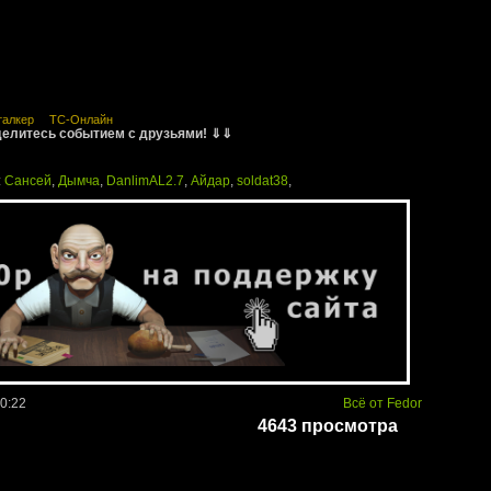
талкер
ТС-Онлайн
елитесь событием с друзьями! ⇓⇓
:
Сансей
,
Дымча
,
DanlimAL2.7
,
Айдар
,
soldat38
,
10:22
Всё от Fedor
4643 просмотра