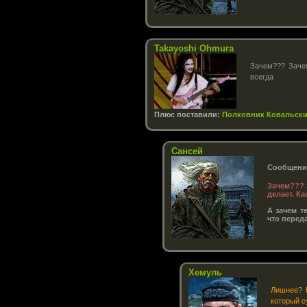
Takayoshi Ohmura
Зачем??? Зачем
всегда
Плюс поставили:
Полковник Ковальск
Сансей
Сообщение
Зачем??? 
делает. Ка
А зачем т
что переда
Хемуль
Лишнее? В
который с