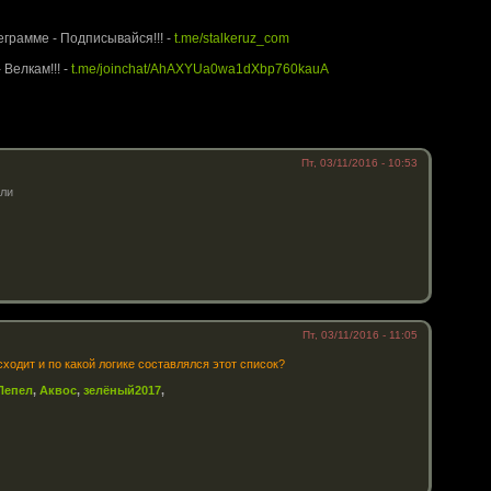
rUz.com - Территория Сталкера
еграмме - Подписывайся!!! -
t.me/stalkeruz_com
 Велкам!!! -
t.me/joinchat/AhAXYUa0wa1dXbp760kauA
Пт, 03/11/2016 - 10:53
или
Пт, 03/11/2016 - 11:05
сходит и по какой логике составлялся этот список?
Пепел
,
Аквос
,
зелёный2017
,