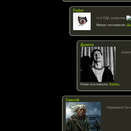
Fedor
го в ПДА, разрулим
Минус поставили:
Д
Дымча
разру
Плюс поставили:
Бабах
,
Сансей
Нормально.За х