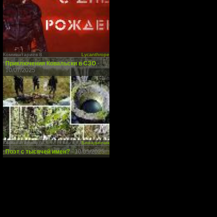
Комментариев 8
Lycanthrope
Приключения Ковальски в СЗО
-
10/07/2025
Комментариев 6
Блондинчик
Поэт с тысячей имен?
- 10/05/2025