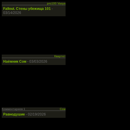
pro100 Vasya
Fallout. Стены убежища 101
-
03/14/2026
Квартет
Наёмник Сом
- 03/03/2026
Комментариев 1
Сом
Равнодушие
- 02/19/2026