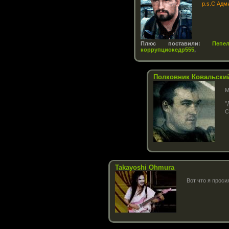
p.s.С Адм
Плюс поставили:
Пепе
коррупциокедр555
,
Полковник Ковальски
М
"
С
Takayoshi Ohmura
Вот что я прос