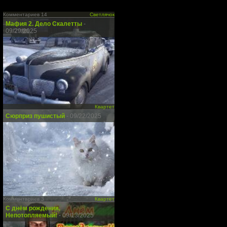
Комментариев 14
Светлячок
Мафия 2. Дело Скалетты
-
09/29/2025
Квартет
Сюрприз пушистый
- 09/22/2025
Комментариев 3
Квартет
С днём рождения,
Непотопляемый!
- 09/13/2025