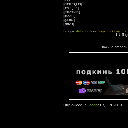
2слот:
[elektrogun]
[teslagun]
[plazmvint]
[lazvint]
[gatlaz]
[xm29]
Раздел:
stalker.uz
Теги:
игры
Онлайн
с
⇓⇓ Под
Спасибо сказали
Опубликовано
Fedor
в Пт, 03/11/2016 - 