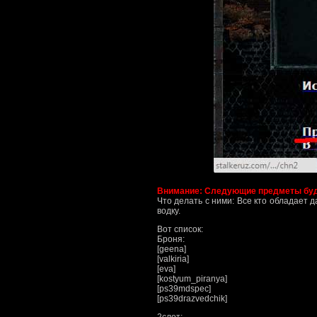
Внимание: Следующие предметы буду
Что делать с ними: Все кто обладает 
водку.
Вот список:
Броня:
[geena]
[valkiria]
[eva]
[kostyum_piranya]
[ps39mdspec]
[ps39drazvedchik]