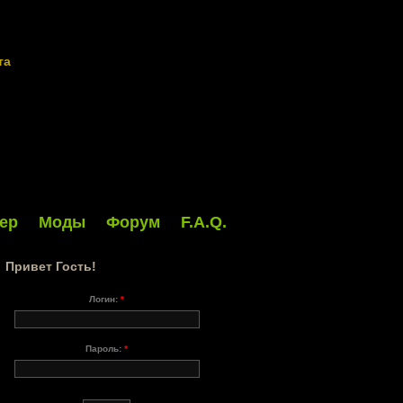
та
ер
Моды
Форум
F.A.Q.
Привет Гость!
Логин:
*
Пароль:
*