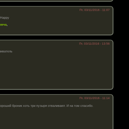
Пт, 03/11/2016 - 11:07
ымча
,
Пт, 03/11/2016 - 13:56
ливатель
Пт, 03/11/2016 - 11:14
ороший броник хоть три пузыря отваливают. И на том спасибо.