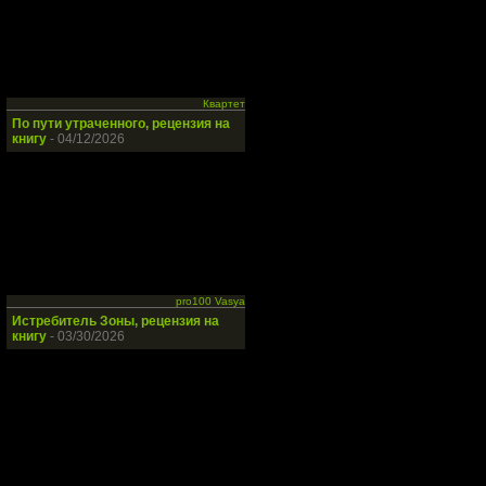
Квартет
По пути утраченного, рецензия на
книгу
- 04/12/2026
pro100 Vasya
Истребитель Зоны, рецензия на
книгу
- 03/30/2026