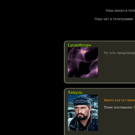
Stalke
Наш канал в тел
Наш чат в телеграмме -
Lycanthrope
Ну хоть предупред
Хемуль
Какого уха тут прои
Плюс поставили: