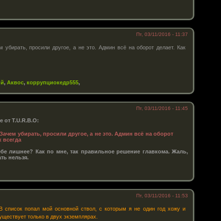
Пт, 03/11/2016 - 11:37
 убирать, просили другое, а не это. Админ всё на оборот делает. Как
ий
,
Аквос
,
коррупциокедр555
,
Пт, 03/11/2016 - 11:45
 от T.U.R.B.O:
Зачем убирать, просили другое, а не это. Админ всё на оборот
к всегда
ебе лишнее? Как по мне, так правильное решение главкома. Жаль,
ть нельзя.
Пт, 03/11/2016 - 11:53
 список попал мой основной ствол, с которым я не один год хожу и
уществует только в двух экземплярах.