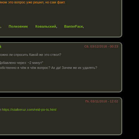
ином это вопрос уже решил, но сам факт.
л
,
Полковник Ковальский
,
BanterFace
,
й
Сб, 03/12/2016 - 00:23
ожно ли спросить Какой же это ствол?
Добавлено через: ~2 минут
"
обственно в чём в чём вопрос? Ах да! Зачем же их удалять?
Пт, 03/11/2016 - 12:02
ил
https://stalkeruz.com/reid-po-ts.html