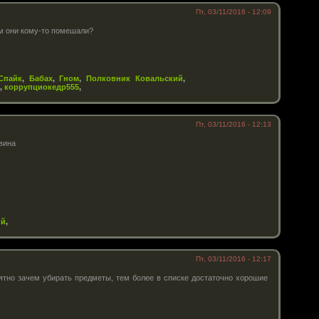
Пт, 03/11/2016 - 12:09
м они кому-то помешали?
Спайк
,
Бабах
,
Гном
,
Полковник Ковальский
,
,
коррупциокедр555
,
Пт, 03/11/2016 - 12:13
вина
ий
,
Пт, 03/11/2016 - 12:17
ятно зачем убирать предметы, тем более в списке достаточно хорошие