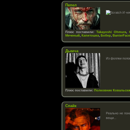
Пепел
И че
Плюс поставили:
Takayoshi Ohmura
,
Меченый
,
Капитошка
,
Бобер
,
BanterFace
Дымча
Из фоллки поло
Плюс поставили:
Полковник Ковальск
Спайк
Реально не пон
вещи...