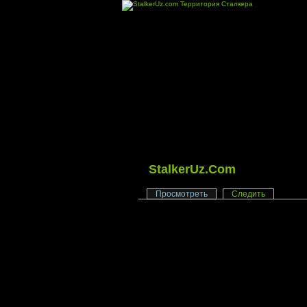
StalkerUz.Com
Просмотреть
Следить