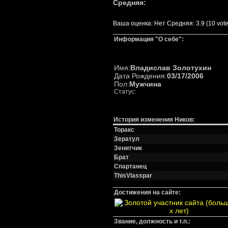
Средняя:
Ваша оценка:
Нет
Средняя:
3.9
(
10
vote
Информация "О себе":
Имя:
Владислав Золотухин
Дата Рождения:
03/17/2006
Пол:
Мужчина
Статус:
История изменения Ников:
Торакс
Зератул
Зенитчик
Брат
Спартанец
ThisVlasspar
Достижения на сайте:
Звание, должность и т.п.: