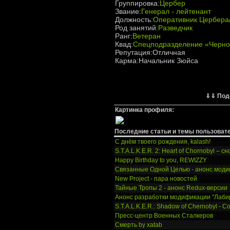
Группировка:
Цербер
Звание:
Генерал - лейтенант
Должность:
Оперативник Цербера/
Род занятий:
Разведчик
Ранг:
Ветеран
Квад:
Спецподразделение «Черн
Репутация:Отличная
Карма:Начальник Зюйса
⇓⇓ Под
Картинка профиля:
Последние статьи и темы пользоват
С днём твоего рождения, kalash!
S.T.A.L.K.E.R. 2: Heart of Chornobyl – 
Happy Birthday to you, REWIZZY
Связанные Одной Целью - анонс мод
New Project - пара новостей
Тайные Тропы 2 - анонс Redux-версии
Анонс разработки модификации "Лаби
S.T.A.L.K.E.R.: Shadow of Chernobyl - C
Пресс-центр Военных Сталкеров
Смерть by xatab