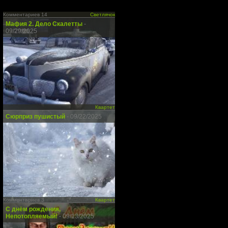
Комментариев 14
Светлячок
Мафия 2. Дело Скалетты
-
09/29/2025
Квартет
Сюрприз пушистый
- 09/22/2025
Комментариев 3
Квартет
С днём рождения,
Непотопляемый!
- 09/13/2025