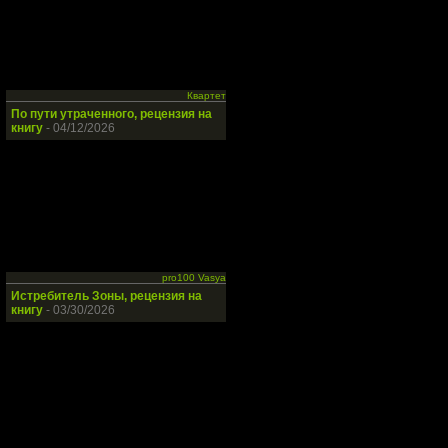
Квартет
По пути утраченного, рецензия на
книгу
- 04/12/2026
pro100 Vasya
Истребитель Зоны, рецензия на
книгу
- 03/30/2026