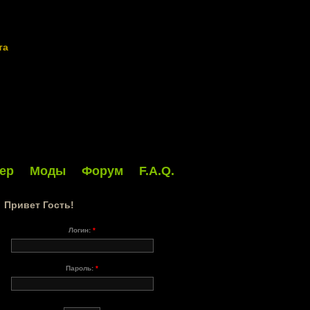
та
ер
Моды
Форум
F.A.Q.
Привет Гость!
Логин:
*
Пароль:
*