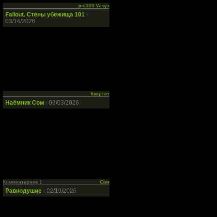
pro100 Vasya
Fallout. Стены убежища 101
-
03/14/2026
Квартет
Наёмник Сом
- 03/03/2026
Комментариев 1
Сом
Равнодушие
- 02/19/2026