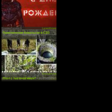
Комментариев 8
Lycanthrope
Приключения Ковальски в СЗО
-
10/07/2025
Комментариев 6
Блондинчик
Поэт с тысячей имен?
- 10/05/2025