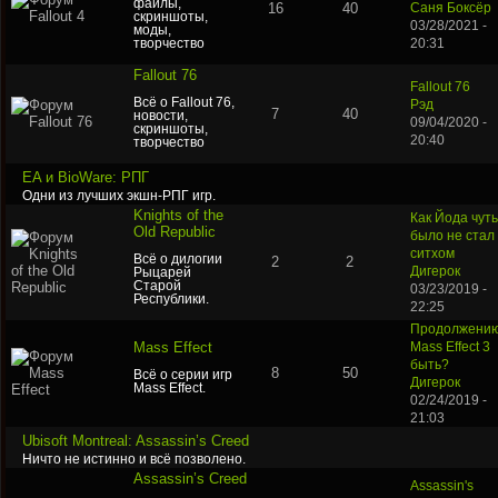
файлы,
16
40
Саня Боксёр
скриншоты,
03/28/2021 -
моды,
творчество
20:31
Fallout 76
Fallout 76
Всё о Fallout 76,
Pэд
7
40
новости,
09/04/2020 -
скриншоты,
20:40
творчество
EA и BioWare: РПГ
Одни из лучших экшн-РПГ игр.
Knights of the
Как Йода чуть
Old Republic
было не стал
ситхом
Всё о дилогии
2
2
Дигерок
Рыцарей
Старой
03/23/2019 -
Республики.
22:25
Продолжени
Mass Effect
Mass Effect 3
быть?
8
50
Всё о серии игр
Дигерок
Mass Effect.
02/24/2019 -
21:03
Ubisoft Montreal: Assassin’s Creed
Ничто не истинно и всё позволено.
Assassin’s Creed
Assassin's