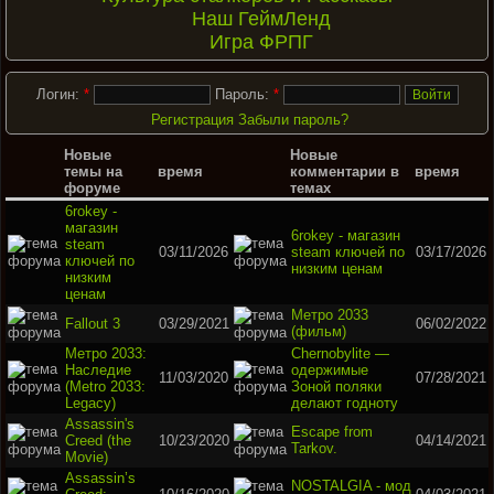
Наш ГеймЛенд
Игра ФРПГ
Логин:
*
Пароль:
*
Регистрация
Забыли пароль?
Новые
Новые
темы на
время
комментарии в
время
форуме
темах
6rokey -
магазин
6rokey - магазин
steam
03/11/2026
steam ключей по
03/17/2026
ключей по
низким ценам
низким
ценам
Метро 2033
Fallout 3
03/29/2021
06/02/2022
(фильм)
Метро 2033:
Chernobylite —
Наследие
одержимые
11/03/2020
07/28/2021
(Metro 2033:
Зоной поляки
Legacy)
делают годноту
Assassin's
Escape from
Creed (the
10/23/2020
04/14/2021
Tarkov.
Movie)
Assassin’s
NOSTALGIA - мод