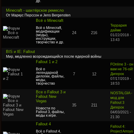
др.
Minecraft - шахтёрское ремесло
От Маркус Перссон и Jens Bergensten
Всё о Minecraft
Террария
Всё о Minecraft,
дайме
модификации
24
216
(моды),
01/22/2018 -
инструкции,
13:43
творчество и др.
BIS и IE: Fallout
Мир, медленно возрождающийся после ядерной войны
Fallout 1 и 2
FOnline 3 - он
Всё о
вам не 76-ой!
легендарной
7
12
Дигерок
дилогии, файлы,
07/17/2019 -
моды,
творчество
18:53
Все о Fallout 3 и
NOSTALGIA -
Fallout New
мод для
Vegas
Fallout 3
35
211
Дигерок
Новости по
Fallout 3, файлы,
04/03/2021 -
моды к игре.
21:30
Fallout 4
Fallout 4:
Всё о Fallout 4,
Project Arroyo