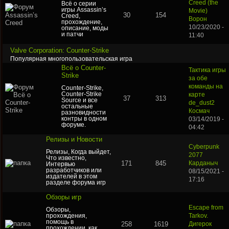
Creed (the
Всё о серии
игры Assassin’s
Movie)
30
154
Creed,
Ворон
прохождение,
10/23/2020 -
описание, моды
и патчи
11:40
Valve Corporation: Counter-Strike
Популярная многопользовательская игра
Всё о Counter-
Тактика игры
Strike
за обе
команды на
Counter-Strike,
Counter-Strike
карте
37
313
Source и все
de_dust2
остальные
Космач
разновидности
контры в одном
03/14/2019 -
форуме.
04:42
Релизы и Новости
Cyberpunk
Релизы, Когда выйдет,
2077
Что известно,
171
845
Карданыч
Интервью
разработчиков или
08/15/2021 -
издателей в этом
17:16
разделе форума игр
Обзоры игр
Escape from
Обзоры,
прохождения,
Tarkov.
помощь в
258
1619
Дигерок
прохождении, как