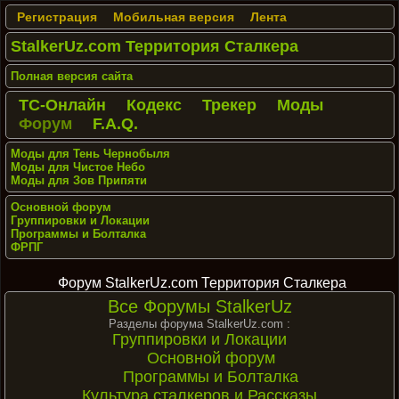
Регистрация
Мобильная версия
Лента
StalkerUz.com Территория Сталкера
Полная версия сайта
ТС-Онлайн
Кодекс
Трекер
Моды
Форум
F.A.Q.
Моды для Тень Чернобыля
Моды для Чистое Небо
Моды для Зов Припяти
Основной форум
Группировки и Локации
Программы и Болталка
ФРПГ
Форум StalkerUz.com Территория Сталкера
Все Форумы StalkerUz
Разделы форума StalkerUz.com :
Группировки и Локации
Основной форум
Программы и Болталка
Культура сталкеров и Рассказы