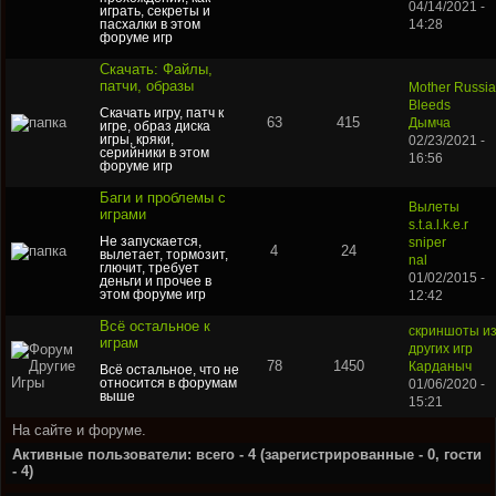
04/14/2021 -
играть, секреты и
пасхалки в этом
14:28
форуме игр
Скачать: Файлы,
патчи, образы
Mother Russia
Bleeds
Скачать игру, патч к
63
415
Дымча
игре, образ диска
игры, кряки,
02/23/2021 -
серийники в этом
16:56
форуме игр
Баги и проблемы с
Вылеты
играми
s.t.a.l.k.e.r
Не запускается,
sniper
4
24
вылетает, тормозит,
nal
глючит, требует
01/02/2015 -
деньги и прочее в
этом форуме игр
12:42
Всё остальное к
скриншоты и
играм
других игр
78
1450
Карданыч
Всё остальное, что не
относится в форумам
01/06/2020 -
выше
15:21
На сайте и форуме.
Активные пользователи: всего - 4 (зарегистрированные - 0, гости
- 4)