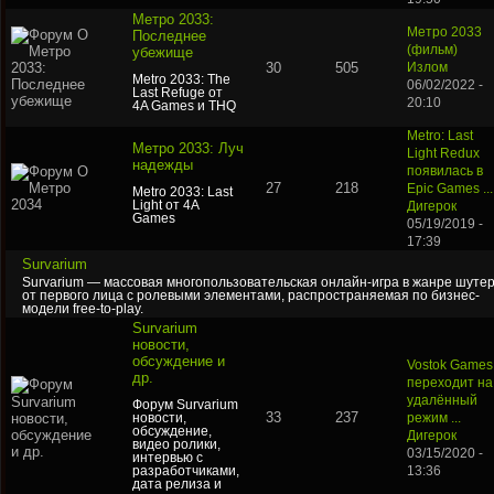
Метро 2033:
Метро 2033
Последнее
(фильм)
убежище
30
505
Излом
Metro 2033: The
06/02/2022 -
Last Refuge от
20:10
4A Games и THQ
Metro: Last
Метро 2033: Луч
Light Redux
надежды
появилась в
27
218
Epic Games ...
Metro 2033: Last
Light от 4A
Дигерок
Games
05/19/2019 -
17:39
Survarium
Survarium — массовая многопользовательская онлайн-игра в жанре шуте
от первого лица с ролевыми элементами, распространяемая по бизнес-
модели free-to-play.
Survarium
новости,
обсуждение и
Vostok Games
др.
переходит на
удалённый
Форум Survarium
33
237
новости,
режим ...
обсуждение,
Дигерок
видео ролики,
03/15/2020 -
интервью с
разработчиками,
13:36
дата релиза и