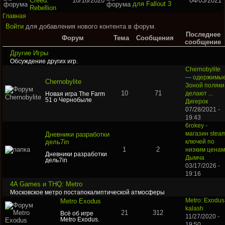
Creed:
10/16/2020
04/03/2021
для Fallout 3
Rebellion
Главная
Войти
для добавления нового контента в форум.
Последнее
Форум
Тема
Сообщения
сообщение
Другие Игры
Обсуждение других игр.
Chernobylite
— одержимы
Chernobylite
Зоной поляки
10
71
делают ...
Новая игра The Farm
51 о Чернобыле
Дигерок
07/28/2021 -
19:43
6rokey -
Дневники разработки
магазин stea
дель7in
ключей по
1
2
низким ценам
Дневники разработки
Дымча
дель7in
03/17/2026 -
19:16
4A Games и THQ: Metro
Московское метро постапокалиптической атмосферы
Metro Exodus
Metro: Exodus
kalash
21
312
Всё об игре
11/27/2020 -
Metro Exodus.
19:50