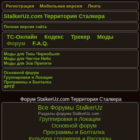
Регистрация
Мобильная версия
Лента
StalkerUz.com Территория Сталкера
Полная версия сайта
ТС-Онлайн
Кодекс
Трекер
Моды
Форум
F.A.Q.
Моды для Тень Чернобыля
Моды для Чистое Небо
Моды для Зов Припяти
Основной форум
Группировки и Локации
Программы и Болталка
ФРПГ
Форум StalkerUz.com Территория Сталкера
Все Форумы StalkerUz
Разделы форума StalkerUz.com :
Группировки и Локации
Основной форум
Программы и Болталка
Культура сталкеров и Рассказы