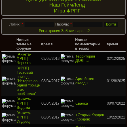
Наш ГеймЛенд
Игра ФРПГ
Логин:
*
Пароль:
*
Регистрация
Забыли пароль?
Новые
Новые
темы на
время
комментарии
время
форуме
в темах
[Анкета-
Территория
ФРПГ]
03/05/2018
02/12/2025
ДОЛГ-а
Черняга
[ФРПГ]
Тестовый
эпизод -
Армейские
"История об
08/04/2017
01/28/2025
склады
одной троице
и их
проблемах"
[Анкета-
ФРПГ]
08/04/2017
Свалка
08/07/2022
Ведьма
[Анкета-
+Старый Кордон
ФРПГ]
08/04/2017
10/22/2021
(Кордон)
Индеец
Мини-