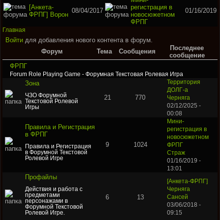
[Анкета-
регистрация в
08/04/2017
01/16/2019
ФРПГ] Ворон
новосюжетном
ФРПГ
Главная
Войти
для добавления нового контента в форум.
Последнее
Форум
Тема
Сообщения
сообщение
ФРПГ
Forum Role Playing Game - Форумная Текстовая Ролевая Игра
Территория
Зона
ДОЛГ-а
ЧЗО Форумной
21
770
Черняга
Текстовой Ролевой
02/12/2025 -
Игры
00:08
Мини-
Правила и Регистрация
регистрация в
в ФРПГ
новосюжетном
9
1024
ФРПГ
Правила и Регистрация
в Форумной Текстовой
Страж
Ролевой Игре
01/16/2019 -
13:01
Профайлы
[Анкета-ФРПГ]
Действия и работа с
Черняга
предметами
6
13
Сансей
персонажами в
03/06/2018 -
Форумной Текстовой
Ролевой Игре.
09:15