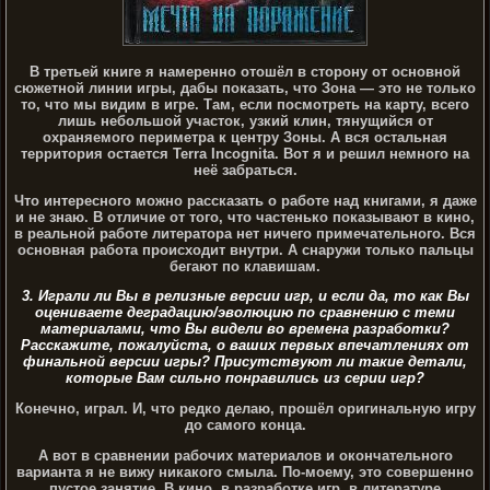
В третьей книге я намеренно отошёл в сторону от основной
сюжетной линии игры, дабы показать, что Зона — это не только
то, что мы видим в игре. Там, если посмотреть на карту, всего
лишь небольшой участок, узкий клин, тянущийся от
охраняемого периметра к центру Зоны. А вся остальная
территория остается Terra Incognita. Вот я и решил немного на
неё забраться.
Что интересного можно рассказать о работе над книгами, я даже
и не знаю. В отличие от того, что частенько показывают в кино,
в реальной работе литератора нет ничего примечательного. Вся
основная работа происходит внутри. А снаружи только пальцы
бегают по клавишам.
3. Играли ли Вы в релизные версии игр, и если да, то как Вы
оцениваете деградацию/эволюцию по сравнению с теми
материалами, что Вы видели во времена разработки?
Расскажите, пожалуйста, о ваших первых впечатлениях от
финальной версии игры? Присутствуют ли такие детали,
которые Вам сильно понравились из серии игр?
Конечно, играл. И, что редко делаю, прошёл оригинальную игру
до самого конца.
А вот в сравнении рабочих материалов и окончательного
варианта я не вижу никакого смыла. По-моему, это совершенно
пустое занятие. В кино, в разработке игр, в литературе