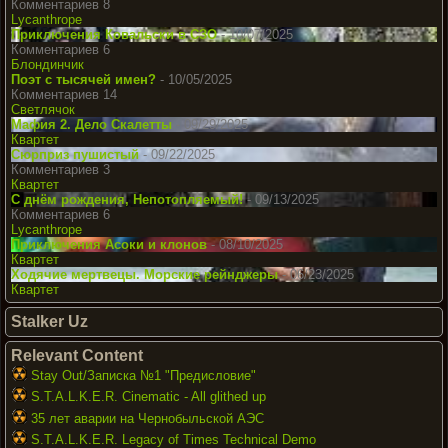
Комментариев 8
Lycanthrope
Приключения Ковальски в СЗО
- 10/07/2025
Комментариев 6
Блондинчик
Поэт с тысячей имен?
- 10/05/2025
Комментариев 14
Светлячок
Мафия 2. Дело Скалетты
- 09/29/2025
Квартет
Сюрприз пушистый
- 09/22/2025
Комментариев 3
Квартет
С днём рождения, Непотопляемый!
- 09/13/2025
Комментариев 6
Lycanthrope
Приключения Асоки и клонов
- 08/10/2025
Квартет
Ходячие мертвецы. Морские рейнджеры
- 06/23/2025
Квартет
Stalker Uz
Relevant Content
Stay Out/Записка №1 "Предисловие"
S.T.A.L.K.E.R. Cinematic - All glithed up
35 лет аварии на Чернобыльской АЭС
S.T.A.L.K.E.R. Legacy of Times Technical Demo