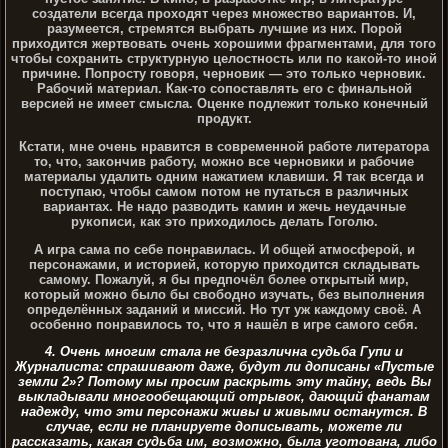
создатели всегда проходят через множество вариантов. И,
разумеется, стремятся выбрать лучшие из них. Порой
приходится жертвовать очень хорошими фрагментами, для того
чтобы сохранить структурную целостность или по какой-то иной
причине. Попросту говоря, черновик — это только черновик.
Рабочий материал. Как-то сопоставлять его с финальной
версией не имеет смысла. Оценке подлежит только конечный
продукт.
Кстати, мне очень нравится в современной работе литератора
то, что, закончив работу, можно все черновики и рабочие
материалы удалить одним нажатием клавиши. Я так всегда и
поступаю, чтобы самом потом не путаться в различных
вариантах. Не надо разводить камин и жечь неудачные
рукописи, как это приходилось делать Гоголю.
А игра сама по себе понравилась. И общей атмосферой, и
персонажами, и историей, которую приходится складывать
самому. Пожалуй, я бы предпочёл более открытый мир,
который можно было бы свободно изучать, без выполнения
определённых заданий и миссий. Но тут уж каждому своё. А
особенно понравилось то, что я нашёл в игре самого себя.
4. Очень многим стала не безразлична судьба Гупи и
Журналиста: спрашивают даже, будут ли дописаны «Пустые
земли 2»? Потому мы просим раскрыть эту тайну, ведь Вы
выкладывали многообещающий отрывок, дающий фанатам
надежду, что эти персонажи живы и живыми останутся. В
случае, если не планируете дописывать, можете ли
рассказать, какая судьба им, возможно, была уготована, либо