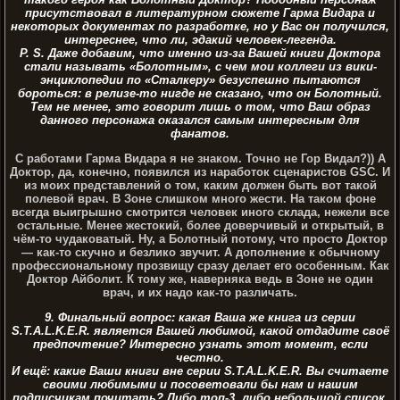
присутствовал в литературном сюжете Гарма Видара и
некоторых документах по разработке, но у Вас он получился,
интереснее, что ли, эдакий человек-легенда.
P. S. Даже добавим, что именно из-за Вашей книги Доктора
стали называть «Болотным», с чем мои коллеги из вики-
энциклопедии по «Сталкеру» безуспешно пытаются
бороться: в релизе-то нигде не сказано, что он Болотный.
Тем не менее, это говорит лишь о том, что Ваш образ
данного персонажа оказался самым интересным для
фанатов.
С работами Гарма Видара я не знаком. Точно не Гор Видал?)) А
Доктор, да, конечно, появился из наработок сценаристов GSC. И
из моих представлений о том, каким должен быть вот такой
полевой врач. В Зоне слишком много жести. На таком фоне
всегда выигрышно смотрится человек иного склада, нежели все
остальные. Менее жестокий, более доверчивый и открытый, в
чём-то чудаковатый. Ну, а Болотный потому, что просто Доктор
— как-то скучно и безлико звучит. А дополнение к обычному
профессиональному прозвищу сразу делает его особенным. Как
Доктор Айболит. К тому же, наверняка ведь в Зоне не один
врач, и их надо как-то различать.
9. Финальный вопрос: какая Ваша же книга из серии
S.T.A.L.K.E.R. является Вашей любимой, какой отдадите своё
предпочтение? Интересно узнать этот момент, если
честно.
И ещё: какие Ваши книги вне серии S.T.A.L.K.E.R. Вы считаете
своими любимыми и посоветовали бы нам и нашим
подписчикам почитать? Либо топ-3, либо небольшой список,