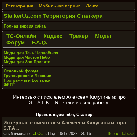
Регистрация
Мобильная версия
Лента
StalkerUz.com Территория Сталкера
Полная версия сайта
ТС-Онлайн
Кодекс
Трекер
Моды
Форум
F.A.Q.
Моды для Тень Чернобыля
Моды для Чистое Небо
Моды для Зов Припяти
Основной форум
Группировки и Локации
Программы и Болталка
ФРПГ
Интервью с писателем Алексеем Калугиным: про
S.T.A.L.K.E.R., книги и свою работу
Приветствуем тебя, Сталкер!
Интервью с писателем Алексеем Калугиным: про
S.T.A...
Опубликовано
TabOO
в Пнд, 10/17/2022 - 20:16
Всё от TabOO