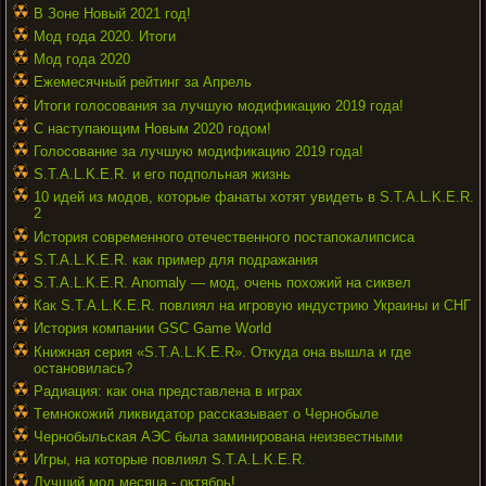
В Зоне Новый 2021 год!
Мод года 2020. Итоги
Мод года 2020
Ежемесячный рейтинг за Апрель
Итоги голосования за лучшую модификацию 2019 года!
С наступающим Новым 2020 годом!
Голосование за лучшую модификацию 2019 года!
S.T.A.L.K.E.R. и его подпольная жизнь
10 идей из модов, которые фанаты хотят увидеть в S.T.A.L.K.E.R.
2
История современного отечественного постапокалипсиса
S.T.A.L.K.E.R. как пример для подражания
S.T.A.L.K.E.R. Anomaly — мод, очень похожий на сиквел
Как S.T.A.L.K.E.R. повлиял на игровую индустрию Украины и СНГ
История компании GSC Game World
Книжная серия «S.T.A.L.K.E.R». Откуда она вышла и где
остановилась?
Радиация: как она представлена в играх
Тeмнoкoжий ликвидaтop paccкaзывaeт o Чеpнoбыле
Чернобыльская АЭС была заминирована неизвестными
Игры, на которые повлиял S.T.A.L.K.E.R.
Лучший мод месяца - октябрь!