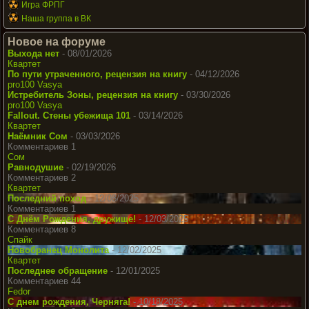
Игра ФРПГ
Наша группа в ВК
Новое на форуме
Выхода нет
- 08/01/2026
Квартет
По пути утраченного, рецензия на книгу
- 04/12/2026
pro100 Vasya
Истребитель Зоны, рецензия на книгу
- 03/30/2026
pro100 Vasya
Fallout. Стены убежища 101
- 03/14/2026
Квартет
Наёмник Сом
- 03/03/2026
Комментариев 1
Сом
Равнодушие
- 02/19/2026
Комментариев 2
Квартет
Последний поход
- 12/08/2025
Комментариев 1
С Днём Рождения, дружище!
- 12/03/2025
Комментариев 8
Спайк
Новобранец Монолита
- 12/02/2025
Квартет
Последнее обращение
- 12/01/2025
Комментариев 44
Fedor
С днем рождения, Черняга!
- 10/18/2025