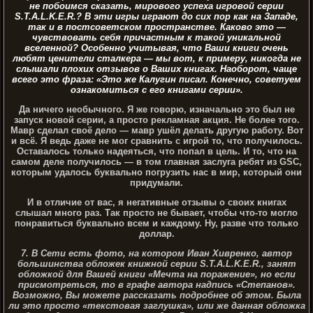
не побоимся сказать, мирового успеха игровой серии
S.T.A.L.K.E.R.? В эти игры играют до сих пор как на Западе,
так и в постсоветском пространстве. Каково это —
чувствовать себя причастным к такой уникальной
вселенной? Особенно учитывая, что Ваши книги очень
любят ценители сталкера — мы вот, к примеру, никогда не
слышали плохих отзывов о Ваших книгах. Наоборот, чаще
всего это фраза: «Это же Калугин писал. Конечно, советуем
ознакомиться с его книгами серии».
Да ничего необычного. Я же говорю, изначально это был не
запуск новой серии, а просто рекламная акция. Не более того.
Мавр сделал своё дело — мавр ушёл делать другую работу. Вот
и всё. Я ведь даже не мог сравнить с игрой то, что получилось.
Оставалось только надеяться, что попал в цель. И то, что на
самом деле получилось — в том главная заслуга ребят из GSC,
которым удалось буквально погрузить нас в мир, который они
придумали.
И в отличие от вас, я негативные отзывы о своих книгах
слышал много раз. Так просто не бывает, чтобы что-то могло
понравиться буквально всем и каждому. Ну, разве что только
доллар.
7. В Сети есть фото, на котором Иван Хивренко, автор
большинства обложек книжной серии S.T.A.L.K.E.R., занят
обложкой для Вашей книги «Мечта на поражение», но если
присмотреться, то в графе автора надпись «Степанов».
Возможно, Вы можете рассказать подробнее об этом. Была
ли это просто «текстовая заглушка», или же данная обложка