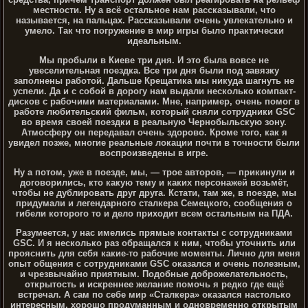
местности. Ну а всё остальное нам рассказывали, что
называется, на пальцах. Рассказывали очень увлекательно и
умело. Так что погружение в мир игры было практически
идеальным.
Мы пробыли в Киеве три дня. И это была вовсе не
увеселительная поездка. Все три дня были под завязку
заполнены работой. Дальше Крещатика мы никуда шагнуть не
успели. Да и с собой в дорогу нам выдали несколько компакт-
дисков с рабочими материалами. Мне, например, очень помог в
работе любительский фильм, который сняли сотрудники GSC
во время своей поездки в реальную Чернобыльскую зону.
Атмосферу он передавал очень здорово. Кроме того, как я
увидел позже, многие реальные локации почти в точности были
воспроизведены в игре.
Ну а потом, уже в поезде, мы, — трое авторов, — прикинули и
договорились, кто какую тему и каких персонажей возьмёт,
чтобы не дублировать друг друга. Кстати, там же, в поезде, мы
придумали и легендарного сталкера Семецкого, сообщения о
гибели которого то и дело приходит всем остальным на ПДА.
Разумеется, у нас имелись прямые контакты с сотрудниками
GSC. И я несколько раз обращался к ним, чтобы уточнить или
прояснить для себя какие-то рабочие моменты. Лично для меня
опыт общения с сотрудниками GSC оказался и очень полезным,
и чрезвычайно приятным. Подобные доброжелательность,
открытость и искреннее желание помочь я редко где ещё
встречал. А сам по себе мир «Сталкера» оказался настолько
интересным, хорошо продуманным и одновременно открытым