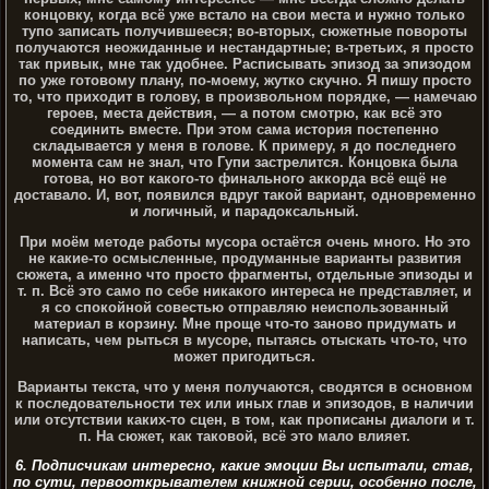
концовку, когда всё уже встало на свои места и нужно только
тупо записать получившееся; во-вторых, сюжетные повороты
получаются неожиданные и нестандартные; в-третьих, я просто
так привык, мне так удобнее. Расписывать эпизод за эпизодом
по уже готовому плану, по-моему, жутко скучно. Я пишу просто
то, что приходит в голову, в произвольном порядке, — намечаю
героев, места действия, — а потом смотрю, как всё это
соединить вместе. При этом сама история постепенно
складывается у меня в голове. К примеру, я до последнего
момента сам не знал, что Гупи застрелится. Концовка была
готова, но вот какого-то финального аккорда всё ещё не
доставало. И, вот, появился вдруг такой вариант, одновременно
и логичный, и парадоксальный.
При моём методе работы мусора остаётся очень много. Но это
не какие-то осмысленные, продуманные варианты развития
сюжета, а именно что просто фрагменты, отдельные эпизоды и
т. п. Всё это само по себе никакого интереса не представляет, и
я со спокойной совестью отправляю неиспользованный
материал в корзину. Мне проще что-то заново придумать и
написать, чем рыться в мусоре, пытаясь отыскать что-то, что
может пригодиться.
Варианты текста, что у меня получаются, сводятся в основном
к последовательности тех или иных глав и эпизодов, в наличии
или отсутствии каких-то сцен, в том, как прописаны диалоги и т.
п. На сюжет, как таковой, всё это мало влияет.
6. Подписчикам интересно, какие эмоции Вы испытали, став,
по сути, первооткрывателем книжной серии, особенно после,