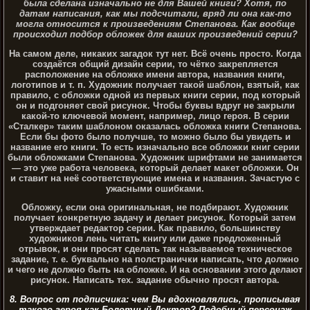
была сделана изначально не для Вашей книги? Хотя, по
датам написания, как мы подсчитали, вряд ли она как-то
могла относится к произведениям Степанова. Как вообще
происходил подбор обложек для ваших произведений серии?
На самом деле, никаких загадок тут нет. Всё очень просто. Когда
создаётся общий дизайн серии, то чётко закрепляется
расположение на обложке имени автора, названия книги,
логотипов и т. п. Художник получает такой шаблон, взятый, как
правило, с обложки одной из первых книги серии, под который
он и подгоняет свой рисунок. Чтобы буквы вдруг не закрыли
какой-то ключевой момент, например, лицо героя. В серии
«Сталкер» таким шаблоном оказалась обложка книги Степанова.
Если бы фото было получше, то можно было бы увидеть и
название его книги. То есть изначально все обложки книг серии
были обложками Степанова. Художник шрифтами не занимается
— это уже работа человека, который делает макет обложки. Он
и ставит на неё соответствующие имена и названия. Зачастую с
ужасными ошибками.
Обложку, если она оригинальная, не подбирают. Художник
получает конкретную задачу и делает рисунок. Который затем
утверждает редактор серии. Как правило, большинству
художников лень читать книгу или даже предложенный
отрывок, и они просят сделать так называемое техническое
задание, т. е. буквально на полстранички написать, что должно
и чего не должно быть на обложке. И на основании этого делают
рисунок. Написать тех. задание обычно просят автора.
8. Вопрос от подписчика: чем Вы вдохновлялись, прописывая
такого героя как Болотный Доктор? Подобный персонаж