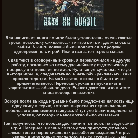
Для написания книги по игре были установлены очень сжатые
сроки, поскольку ожидалось, что игра вот-вот должна была
выйти. А книги должны были появиться в продаже
одновременно с игрой. Иначе вся затея теряла смысл.
Сдав текст в оговорённые сроки, я переключился на другую
работу, поскольку ко всему дальнейшему издательскому
процессу я отношения не имел. Ну, и так уж сучилось, что до
выхода игры, а, следовательно, и четырёх «рекламных» книг
прошло года три. На мой взгляд, в этом не было ничего
примечательного. Переносы сроков выпуска книг в
издательстве — обычное дело. Бывает даже так, что в итоге
книга вообще не выходит.
Вскоре после выхода игры мне было предложено написать ещё
одну книгу в серию, которая выросла из первоначально
небольшого рекламного выпуска. И тут уже были предложены
условия, от которых невозможно было отказаться.
Так получилось, что первые две книги я написал, не видя самой
игры. Наверное, именно поэтому там присутствует много
элементов из первоначальных разработок создателей игры.
Увидел я игру только после того, как со студии GSC нам