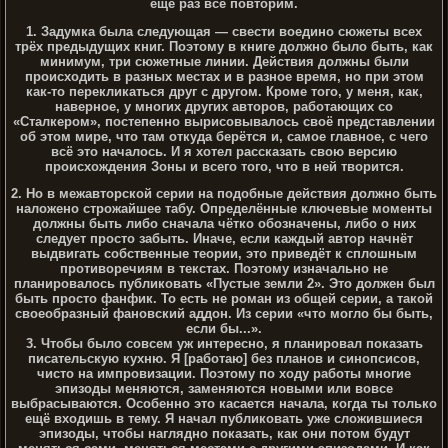
ещё раз всё повторим.
1. Задумка была следующая — свести воедино сюжеты всех
трёх предыдущих книг. Поэтому в книге должно было быть, как
минимум, три сюжетные линии. Действия должны были
происходить в разных местах и в разное время, но при этом
как-то перекликаться друг с другом. Кроме того, у меня, как,
наверное, у многих других авторов, работающих со
«Сталкером», постепенно вырисовывалось своё представлении
об этом мире, что там откуда берётся и, самое главное, с чего
всё это началось. И я хотел рассказать свою версию
происхождения Зоны и всего того, что в ней творится.
2. Но в межавторской серии на подобные действия должно быть
наложено строжайшее табу. Определённые ключевые моменты
должны быть либо сначала чётко обозначены, либо о них
следует просто забыть. Иначе, если каждый автор начнёт
выдвигать собственные теории, это приведёт к сплошным
противоречиям в текстах. Поэтому изначально не
планировалось публиковать «Пустые земли 2». Это должен был
быть просто фанфик. То есть не роман из общей серии, а такой
своеобразный фановский аддон. Из серии «что могло бы быть,
если бы...».
3. Чтобы было совсем уж интересно, я планировал показать
писательскую кухню. Я [работаю] без планов и синопсисов,
чисто на импровизации. Поэтому по ходу работы многие
эпизоды меняются, заменяются новыми или вовсе
выбрасываются. Особенно это касается начала, когда ты только
ещё входишь в тему. Я начал публиковать уже сложившиеся
эпизоды, чтобы наглядно показать, как они потом будут