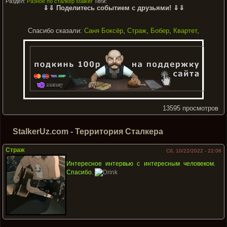
Раздел:
Разное по сталкер stalker
Теги:
⇓⇓ Поделитесь событием с друзьями! ⇓⇓
Спасибо сказали:
Саня Боксёр
,
Страж
,
Бобер
,
Квартет
,
13595 просмотров
StalkerUz.com - Территория Сталкера
Страж
Сб, 10/22/2022 - 22:06
Интересное интервью с интересным человеком.
Спасибо.