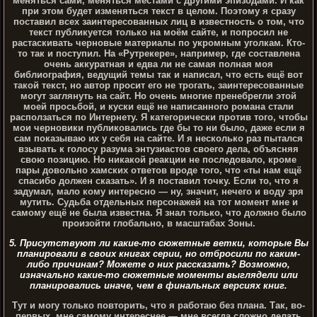
меняться сами, меняться местами с другими эпизодами. И как
при этом будет изменяться текст в целом. Поэтому я сразу
поставил всех заинтересованных лиц в известность о том, что
текст публикуется только на моём сайте, и попросил не
растаскивать черновые материалы по укромным уголкам. Кто-
то так и поступил. На «Рутрекере», например, где составлена
очень аккуратная и едва ли не самая полная моя
библиография, ведущий темы так и написал, что есть ещё вот
такой текст, но автор просит его не трогать, заинтересованные
могут заглянуть на сайт. Но очень многие пренебрегли этой
моей просьбой, и куски ещё не написанного романа стали
расползаться по Интернету. Я категорически против того, чтобы
мои черновики публиковались где бы то ни было, даже если я
сам показываю их у себя на сайте. И я несколько раз пытался
взывать к голосу разума энтузиастов своего дела, объясняя
свою позицию. Но никакой реакции не последовало, кроме
пары довольно хамских ответов вроде того, что «ты нам ещё
спасибо должен сказать». И я поставил точку. Если то, что я
задумал, мало кому интересно — ну, значит, нечего и воду зря
мутить. Судьба отдельных персонажей на тот момент мне и
самому ещё не была известна. Я знал только, что должно было
произойти глобально, в масштабах Зоны.
5. Присутствуют ли какие-то сюжетные ветки, которые Вы
планировали в своих книгах серии, но отбросили по каким-
либо причинам? Можете о них рассказать? Возможно,
изначально какие-то сюжетные моменты выглядели или
планировались иначе, чем в финальных версиях книг.
Тут и могу только повторить, что я работаю без плана. Так, во-
первых, мне самому интереснее — мне всегда сложно делать