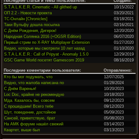
Последние статьи и темы пользователя:
Создано:
S.T.A.L.K.E.R. Cinematic - All glithed up
10/15/2022
ОП 2.2 - Новости проекта
03/20/2021
ТС-Онлайн [Chronicles]
03/18/2021
Таки Вульфу дошла посылка
02/16/2021
С Днём Рождения, Дигерок!
12/20/2020
Народная Солянка 2016 (+OGSR Edition)
06/07/2020
Первый стрим по X-RAY Multiplayer Extension
01/27/2020
Видео, которые мы смотрели 10 лет назад
01/10/2020
S.T.A.L.K.E.R.: Call of Pripyat - Anomaly 1.5.0
12/29/2019
GSC Game World посетят Gamescom 2019
08/16/2019
Последние коментарии пользователя:
Отправленно:
Кто бы мог подумать, что
12/07/2025
Видно, что жалоба написана по
01/28/2024
С Днём Варенья!
10/20/2023
Loc Doc, крайне не рекомендую
10/18/2023
Мда. Казалось бы, совсем
09/12/2023
С прошедшим! Всего тебе
09/12/2023
Шут, поведение, достойное
05/09/2023
Сансей, приветствую, брат
05/08/2023
На АМК форуме нашёл свежий
03/14/2023
Квартет, выше был
03/13/2023