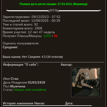
Первая дата регистрации: 27.03.2011 (Маринад)
●▬▬▬▬▬▬▬▬▬▬▬▬▬▬ஜ۩۞۩ஜ▬▬▬▬▬▬▬▬▬▬▬▬▬▬●
Зарегистрирован: 09/12/2013 - 07:52
Последний визит: 12/08/2025 - 00:39
Тем и статей всего: 92
Коментариев всего: 1806
Время участия: 12 лет 47 недель
Получил Плюсы/Минусы:
1205
/
50
Оценить пользователя:
Средняя:
Ваша оценка:
Нет
Средняя:
4.5
(
34
голосов)
Информация "О себе":
Аватар:
Имя:
Стас
Дата Рождения:
01/01/1919
Пол:
Мужчина
Статус:
Absque omni exceptione
История изменения Ников:
Дата: