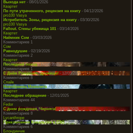
Выхода нет
- 08/01/2026
Квартет
По пути утраченного, рецензия на книгу
- 04/12/2026
pro100 Vasya
Истребитель Зоны, рецензия на книгу
- 03/30/2026
pro100 Vasya
Fallout. Стены убежища 101
- 03/14/2026
Квартет
Наёмник Сом
- 03/03/2026
Комментариев 1
Сом
Равнодушие
- 02/19/2026
Комментариев 2
Квартет
Последний поход
- 12/08/2025
Комментариев 1
С Днём Рождения, дружище!
- 12/03/2025
Комментариев 8
Спайк
Новобранец Монолита
- 12/02/2025
Квартет
Последнее обращение
- 12/01/2025
Комментариев 44
Fedor
С днем рождения, Черняга!
- 10/18/2025
Комментариев 8
Lycanthrope
Приключения Ковальски в СЗО
- 10/07/2025
Комментариев 6
Блондинчик