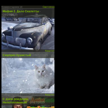
Комментариев 14
Светлячок
Мафия 2. Дело Скалетты
-
09/29/2025
Квартет
Сюрприз пушистый
- 09/22/2025
Комментариев 3
Квартет
С днём рождения,
Непотопляемый!
- 09/13/2025