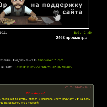
 10:11
Всё от Спайк
2463 просмотра
rUz.com - Территория Сталкера
еграмме - Подписывайся!!! -
t.me/stalkeruz_com
 Велкам!!! -
t.me/joinchat/AhAXYUa0wa1dXbp760kauA
Сб, 05/17/2025 - 10:11
VIP за Апрель!
ь
занявший по итогам апреля
3
призовое место получает VIP на весь
ц! Поздравляем его с победой!