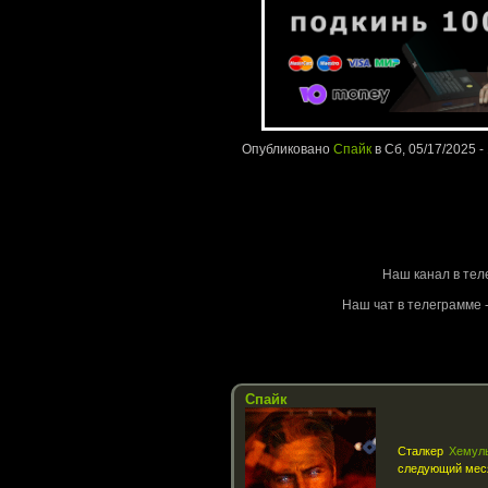
Опубликовано
Спайк
в Сб, 05/17/2025 -
Stalke
Наш канал в тел
Наш чат в телеграмме -
Спайк
Сталкер
Хемул
следующий меся