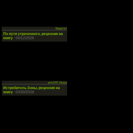
Квартет
По пути утраченного, рецензия на
книгу
- 04/12/2026
pro100 Vasya
Истребитель Зоны, рецензия на
книгу
- 03/30/2026