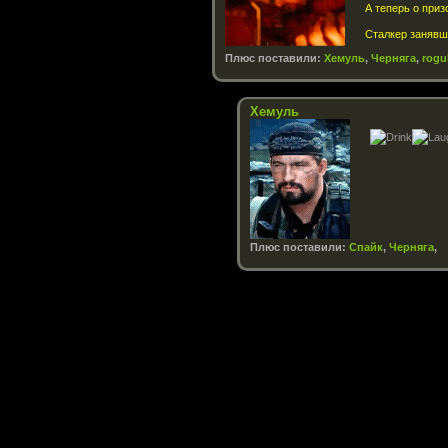
А теперь о приз
Сталкер занявш
Плюс поставили:
Хемуль
,
Черняга
,
rogu
Хемуль
Плюс поставили:
Спайк
,
Черняга
,