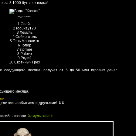
и за 3 1000 бутылок водки!
Водка "Казаки"
1 Спайк
2 rogukay123
3 Хемуль
4 Собиратель
5 Тень Монолита
6 Топор
7 stormer
8 Palevo
9 Радий
10 Скотиныч Грех
ле следующего месяца, получат от 5 до 50 млн игровых денег.
едующего месяца.
инг
елитесь событием с друзьями! ⇓⇓
пасибо сказали:
Хемуль
,
kalash
,