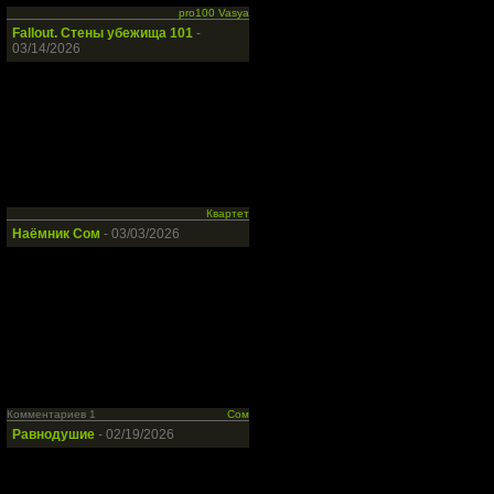
pro100 Vasya
Fallout. Стены убежища 101
-
03/14/2026
Квартет
Наёмник Сом
- 03/03/2026
Комментариев 1
Сом
Равнодушие
- 02/19/2026