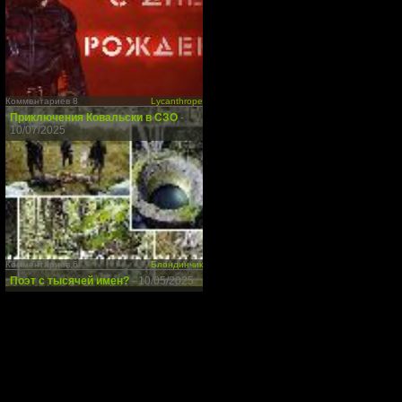
Комментариев 8
Lycanthrope
Приключения Ковальски в СЗО
-
10/07/2025
Комментариев 6
Блондинчик
Поэт с тысячей имен?
- 10/05/2025