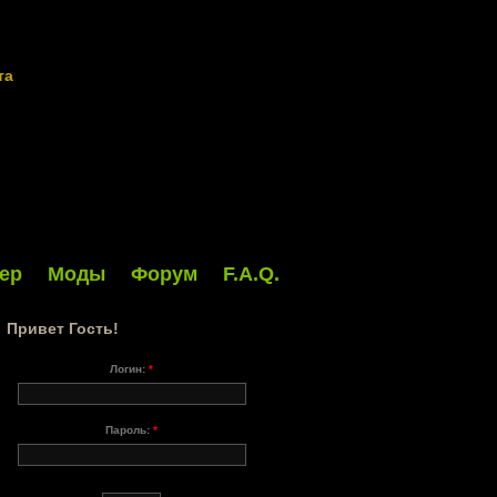
та
ер
Моды
Форум
F.A.Q.
Привет Гость!
Логин:
*
Пароль:
*