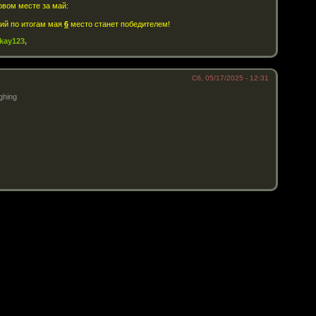
овом месте за май:
ий по итогам мая
6
место станет победителем!
kay123
,
Сб, 05/17/2025 - 12:31