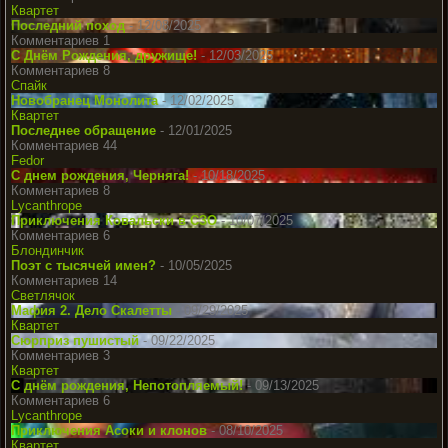
Квартет
Последний поход
- 12/08/2025
Комментариев 1
С Днём Рождения, дружище!
- 12/03/2025
Комментариев 8
Спайк
Новобранец Монолита
- 12/02/2025
Квартет
Последнее обращение
- 12/01/2025
Комментариев 44
Fedor
С днем рождения, Черняга!
- 10/18/2025
Комментариев 8
Lycanthrope
Приключения Ковальски в СЗО
- 10/07/2025
Комментариев 6
Блондинчик
Поэт с тысячей имен?
- 10/05/2025
Комментариев 14
Светлячок
Мафия 2. Дело Скалетты
- 09/29/2025
Квартет
Сюрприз пушистый
- 09/22/2025
Комментариев 3
Квартет
С днём рождения, Непотопляемый!
- 09/13/2025
Комментариев 6
Lycanthrope
Приключения Асоки и клонов
- 08/10/2025
Квартет