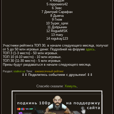
4 Абодон
5 nippowers42
6 Зевс
7 Дмитрий Сарафан
8 Дымча
9 Гном
10 Syper_sprei
11 Добрынин
12 RogueMSK
13 mary
14 rogukay123
Участники рейтинга ТОП 30, в начале следующего месяца, получат
от 5 до 50 млн игровых денег. Подробней на форуме
здесь
.
ТОП 3 (1-3 место) - 50 млн игровых.
ТОП 10 (4-10 место) - 10 млн игровых.
ТОП 30 (11-30 место) - 5 млн игровых.
Призы будут раздаваться в начале следующего месяца.
Раздел:
stalker.uz
Теги:
ежемесячный рейтинг
⇓⇓ Поделитесь событием с друзьями! ⇓⇓
Спасибо сказали:
Хемуль
,