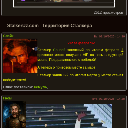
2612 просмотров
StalkerUz.com - Территория Сталкера
Спайк
Вс, 03/16/2025 - 14:36
VIP за февраль!
Сталкер
Сансей
занявший по итогам февраля
2
призовое место получает VIP на весь следующий
месяц! Поздравляем его с победой!
А теперь о призовом месте за март:
Сталкер занявший по итогам марта
5
место станет
победителем!
Плюс поставили:
Хемуль
,
Гном
Втр, 03/18/2025 - 14:28