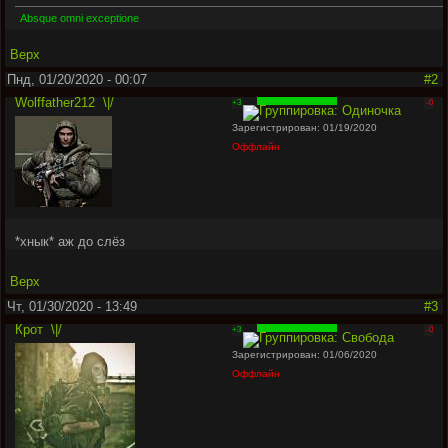
Absque omni exceptione
Верх
Пнд, 01/20/2020 - 00:07
#2
Wolffather212
\|/
+3
-0
Зарегистрирован: 01/19/2020
Оффлайн
*хнык* аж до слёз
Верх
Чт, 01/30/2020 - 13:49
#3
Крот
\|/
+3
-0
Зарегистрирован: 01/06/2020
Оффлайн