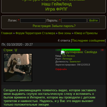
Наш ГеймЛенд
Игра ФРПГ
Логин:
*
Пароль:
*
Регистрация
Забыли пароль?
Главная
»
Форум Территория Сталкера
»
Вне зоны
»
Юмор и Приколы
4 ответа [
Последнее сообщение
]
Пт, 01/10/2020 - 20:27
Страж
\|/
+1205
-50
Квад:
СО Легион
Ранг:
Легенда
Должность:
Замполит
Зарегистрирован: 09/12/2013
Оффлайн
Сегодня в рекомендациях появилось видео, которое заставило
меня выдавить скупую ностальгическую слезу и вспомнить о
былом времени в Интернете, которое мы проводили с детским
трепетом и наивностью. Надеюсь, и у Вас это видео вызовет
только положительные эмоции.