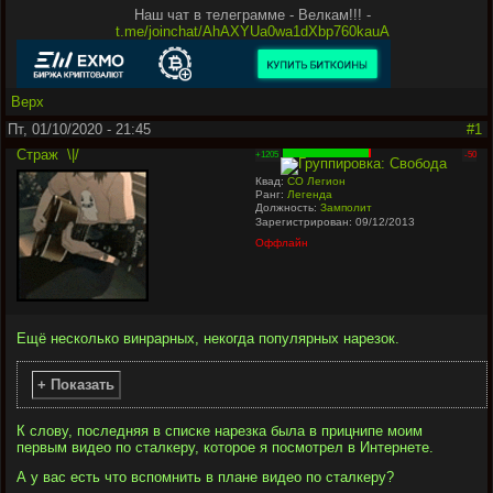
Наш чат в телеграмме - Велкам!!! -
t.me/joinchat/AhAXYUa0wa1dXbp760kauA
Верх
Пт, 01/10/2020 - 21:45
#1
Страж
\|/
+1205
-50
Квад:
СО Легион
Ранг:
Легенда
Должность:
Замполит
Зарегистрирован: 09/12/2013
Оффлайн
Ещё несколько винрарных, некогда популярных нарезок.
+ Показать
К слову, последняя в списке нарезка была в прицнипе моим
первым видео по сталкеру, которое я посмотрел в Интернете.
А у вас есть что вспомнить в плане видео по сталкеру?