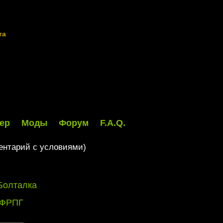
та
ер
Моды
Форум
F.A.Q.
ентарий с условиями)
Болталка
 ФРПГ