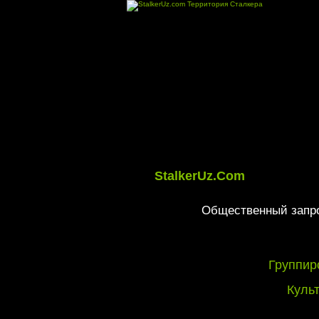
StalkerUz.Com
Общественный запро
Группир
Куль