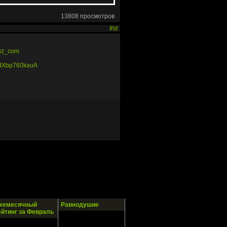
13808 просмотров
#st
ruz_com
1dXbp760kauA
жемесячный
Равнодушие
ейтинг за Февраль