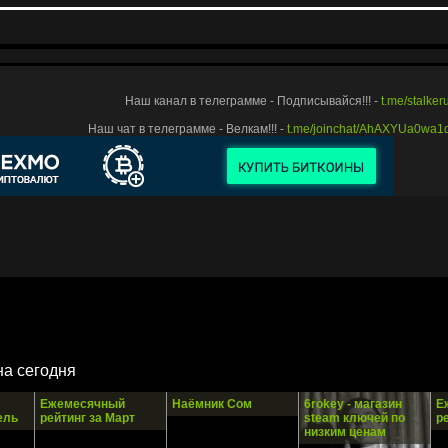
Наш канал в телеграмме - Подписывайся!!! -
t.me/stalke
Наш чат в телеграмме - Велкам!!! -
t.me/joinchat/AhAXYUa0wa
на сегодня
Ежемесячный
Наёмник Сом
6rokey - магазин
Е
ель
рейтинг за Март
steam ключей по
р
низким ценам