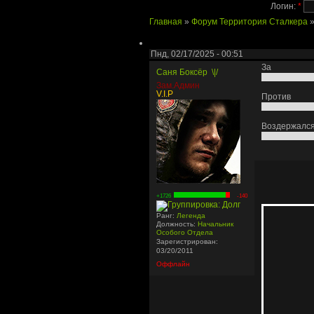
Логин:
*
Главная
»
Форум Территория Сталкера
Пнд, 02/17/2025 - 00:51
За
Саня Боксёр
\|/
Зам.Админ
V.I.P
Против
Воздержалс
+1726
-140
Ранг:
Легенда
Должность:
Начальник
Особого Отдела
Зарегистрирован:
03/20/2011
Оффлайн