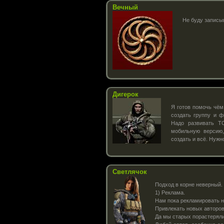
Вечный
Не буду записыв
Дигерок
Я готов помочь чём
создать группу и ф
Надо развивать Т
мобильную версию,
создать и всё. Нужн
Светлячок
Подход в корне неверный.
1) Реклама.
Нам пока рекламировать н
Привлекать новых авторо
Да мы старых порастеряли