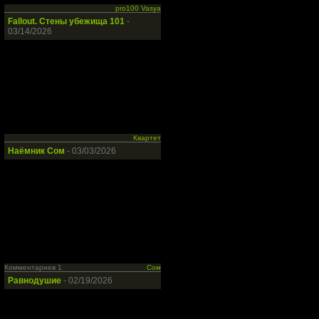
pro100 Vasya
Fallout. Стены убежища 101
-
03/14/2026
Квартет
Наёмник Сом
- 03/03/2026
Комментариев 1
Сом
Равнодушие
- 02/19/2026