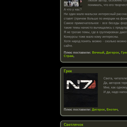
Любой автор, особенно со
понимать, что его творчес
А что у нас?
Ни один мало-мальски интересный расска
ставят (причем больше по инерции на фоне
Самое примечательное - все беседы фору
такие темы начисто вычищались с предупр
Я не трогаю темы, где в группировках даю
Конкурсы тоже мало кому интересны.
Хотя народ понять можно - сколько можно
сайте.
Плюс поставили:
Вечный
,
Дигерок
,
Гре
Страж
,
Грек
Света, читателе
Да, авторов тер
Мне, как одному
И да, надо напо
Плюс поставили:
Дигерок
,
Енотич
,
Светлячок