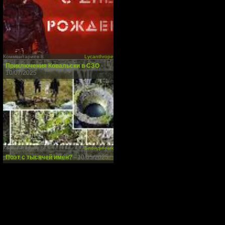
Комментариев 8
Lycanthrope
Приключения Ковальски в СЗО
-
10/07/2025
Комментариев 6
Блондинчик
Поэт с тысячей имен?
- 10/05/2025