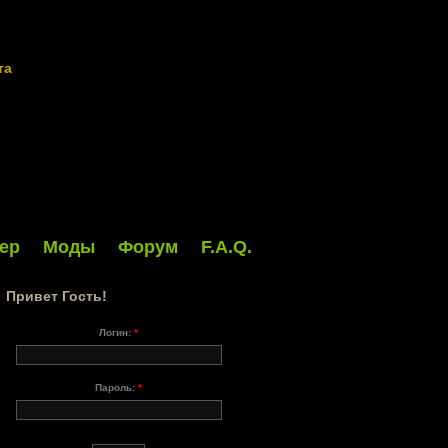
та
ер
Моды
Форум
F.A.Q.
Привет Гость!
Логин:
*
Пароль:
*