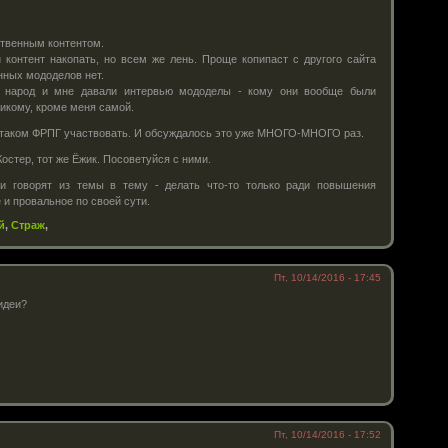
ственным контентом.
 контент накопать, но всем же лень. Проще копипаст с другого сайта
енных мододелов нет.
 народ и мне давали интервью мододелы - кому они вообще были
икому, кроме меня самой.
 в таком ФРПГ участвовать. И обсуждалось это уже МНОГО-МНОГО раз.
остер, тот же Ёжик. Посоветуйся с ними.
ли говорят из темы в тему - делать что-то только ради повышения
 и провальное по своей сути.
й
,
Страж
,
Пт, 10/14/2016 - 17:45
 идеи?
Пт, 10/14/2016 - 17:52