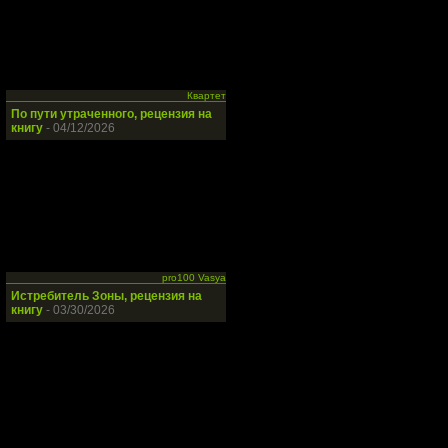
Квартет
По пути утраченного, рецензия на
книгу
- 04/12/2026
pro100 Vasya
Истребитель Зоны, рецензия на
книгу
- 03/30/2026