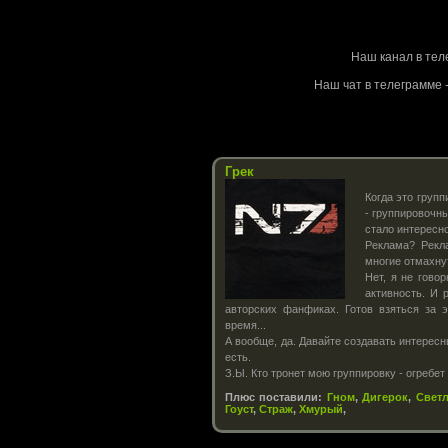
Stalke
Наш канал в тел
Наш чат в телеграмме -
Грек
Когда это груп
- группировочн
стало интересно
Реклама? Рекл
многие отмахну
Нет, я не гово
активность. И 
авторских фанфиках. Готов взяться за 
время...
А вообще, да. Давайте создавать интересн
есть.
З.Ы. Кто тронет мою группировку - огребе
Плюс поставили:
Гном
,
Дигерок
,
Светл
Гоуст
,
Страж
,
Хмурый
,