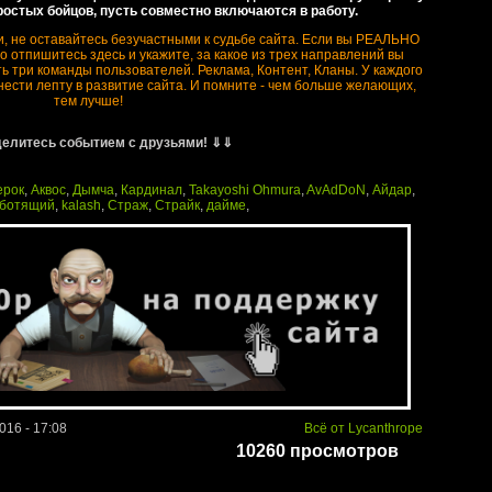
ростых бойцов, пусть совместно включаются в работу.
и, не оставайтесь безучастными к судьбе сайта. Если вы РЕАЛЬНО
о отпишитесь здесь и укажите, за какое из трех направлений вы
 три команды пользователей. Реклама, Контент, Кланы. У каждого
нести лепту в развитие сайта. И помните - чем больше желающих,
тем лучше!
елитесь событием с друзьями! ⇓⇓
ерок
,
Аквос
,
Дымча
,
Кардинал
,
Takayoshi Ohmura
,
AvAdDoN
,
Айдар
,
аботящий
,
kalash
,
Страж
,
Страйк
,
дайме
,
016 - 17:08
Всё от Lycanthrope
10260 просмотров