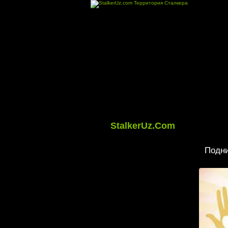
StalkerUz.Com
Подни