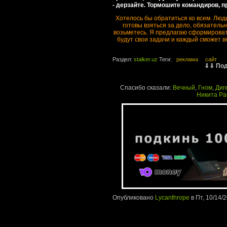
- дерзайте. Тормошите командиров, п
Хотелось бы обратиться ко всем. Люд
готовы взяться за дело, обязательн
возьметесь. Я предлагаю сформировать
будут свои задачи и каждый сможет в
Раздел:
stalker.uz
Теги:
реклама
сайт
⇓⇓ Под
Спасибо сказали:
Вечный
,
Гном
,
Диг
Никита Р
Опубликовано
Lycanthrope
в Пт, 10/14/2