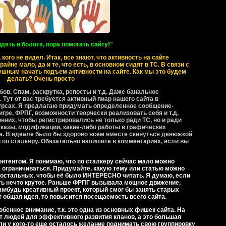
деть в болоте, пора помогать сайту!
"
 кого не видел. Итак, все знают, что активность на сайте
айне мало, да и те, что есть, в основном сидят в ТС. В связи с
ушным начать подъем активности на сайте. Как мы это будем
делать? Очень просто
бов. Спам, раскрутка, репосты и т.д. Даже банальное
 Тут от вас требуется активный пиар нашего сайта в
урсах. Я предлагаю придумать определенное сообщение-
игре, ФРПГ, возможности творчески реализовать себя и т.д.
них, чтобы регистрировались не только ради ТС, но и ради
казы, модификации, какие-либо работы в графических
ее. В идеале было бы здорово всем вместе скинуться денюжкой
 по сталкеру. Обязательно напишите в комментариях, если вы
онтентом. Я понимаю, что по сталкеру сейчас мало можно
м ограничиваться. Придумайте, какую тему или статью можно
у остальных, чтобы её было ИНТЕРЕСНО читать. Я думаю, если
ть нечто крутое. Раньше ФРПГ вызывала мощное движение,
нибудь креативный проект, который смог бы занять старых
 общая идея, то повысится посещаемость всего сайта.
обенное внимание, т.к. это одна из основных фишек сайта. На
т людей для эффективного развития кланов, а это большая
ли у кого-то еще осталось желание поднимать свою группировку