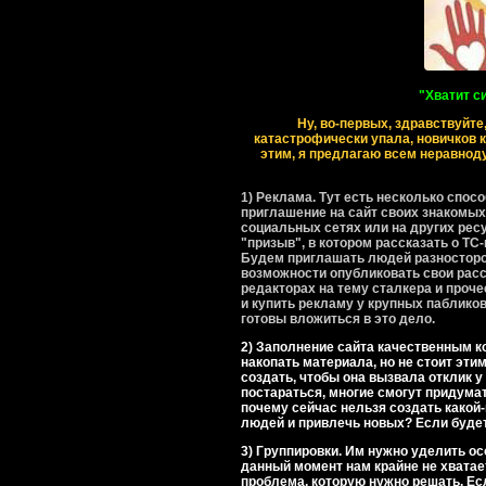
"
Хватит си
Ну, во-первых, здравствуйте,
катастрофически упала, новичков кр
этим, я предлагаю всем неравнод
1) Реклама. Тут есть несколько спосо
приглашение на сайт своих знакомых.
социальных сетях или на других рес
"призыв", в котором рассказать о ТС-
Будем приглашать людей разносторон
возможности опубликовать свои расс
редакторах на тему сталкера и проч
и купить рекламу у крупных пабликов
готовы вложиться в это дело.
2) Заполнение сайта качественным к
накопать материала, но не стоит эти
создать, чтобы она вызвала отклик 
постараться, многие смогут придума
почему сейчас нельзя создать какой-
людей и привлечь новых? Если будет
3) Группировки. Им нужно уделить ос
данный момент нам крайне не хватае
проблема, которую нужно решать. Ес