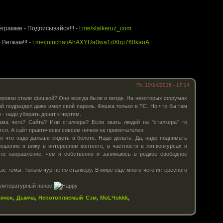
rUz.com - Территория Сталкера
еграмме - Подписывайся!!! -
t.me/stalkeruz_com
 Велкам!!! -
t.me/joinchat/AhAXYUa0wa1dXbp760kauA
Пт, 10/14/2016 - 17:14
пировки стали фишкой? Они всегда были и везде. На некоторых форумах
ый подраздел даже имел свой пароль. Фишка только в ТС. Но что бы там
 - надо убирать донат к чертям.
ама чего? Сайта? Или сталкера? Если звать людей на "сталкера" то
тся. А сайт практически совсем ничем не примечателен.
рю что надо дальше сидеть в болоте. Надо делать. Да, надо поднимать
решение я вижу в интересном контенте, в частности в лит.конкурсах и
это направление, чем я собственно и занимаюсь в редкое свободное
ые темы. Только чур не по сталкеру. В мире еще много чего интересного
т литературный понос
ячок
,
Дымча
,
Непотопляемый Сэм
,
MoLЧokkk
,