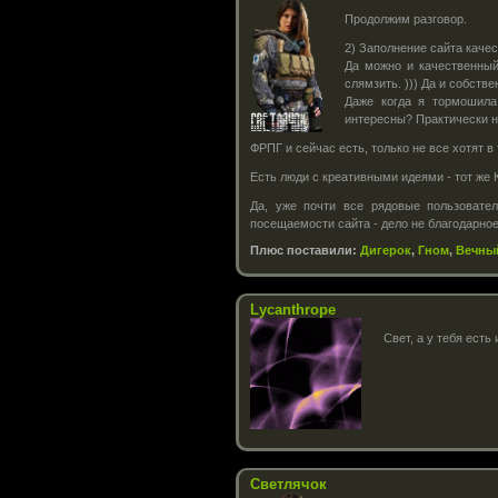
Продолжим разговор.
2) Заполнение сайта каче
Да можно и качественный
слямзить. ))) Да и собств
Даже когда я тормошила
интересны? Практически н
ФРПГ и сейчас есть, только не все хотят
Есть люди с креативными идеями - тот же К
Да, уже почти все рядовые пользовате
посещаемости сайта - дело не благодарное
Плюс поставили:
Дигерок
,
Гном
,
Вечны
Lycanthrope
Свет, а у тебя есть
Светлячок