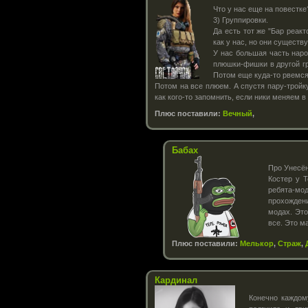
Что у нас еще на повестке
3) Группировки.
Да есть тот же "Бар реакт
как у нас, но они существ
У нас большая часть наро
плюшки-фишки в другой гр
Потом еще куда-то рвемся.
Потом на все плюем. А спустя пару-тройку
как кого-то запомнить, если ники меняем в
Плюс поставили:
Вечный
,
Бабах
Про Унесён
Костер у Т
ребята-мо
прохождени
модах. Это
все. Это м
Плюс поставили:
Мелькор
,
Страж
,
Кардинал
Конечно каждому