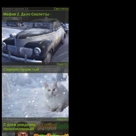
Комментариев 14
Светлячок
Мафия 2. Дело Скалетты
-
09/29/2025
Квартет
Сюрприз пушистый
- 09/22/2025
Комментариев 3
Квартет
С днём рождения,
Непотопляемый!
- 09/13/2025