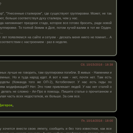
?
ор", "Унесенные сталкером", где существуют группировки. Может, не так
уют, больше соответствуя духу сталкера, чем у нас.
да напоминает праздное стадо, которое все готово бросить, ради новой
уппировке. То толпой бежим в Долг, потом кучей валим в тот же Орден.
..
 лет появляемся на сайте и сетуем - дескать меня никто не помнит... А
 соответствии с настроением - раз в неделю.
Сб, 10/15/2016 - 18:38
ных лучше не говорить, там группировки погибли. В живых - Наемники и
емных. Но и туда народ идет. А вот к нам - нет, почти нет. Там есть
доделы (Команда того же ОП-2), Котобегемот. У нас есть гиды по
ям модификаций? Нет. Это тоже привлекает людей. У нас нет статей о
 делать не сложно - Ап-Про в помощь. Пишите статьи о прочитанном и
алая часть всех недостатков, их больше. За сим все.
Дигерок
,
Пт, 10/14/2016 - 18:00
 хочется внести свою ляпету, сообщить и без того известное, как все