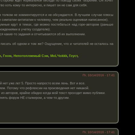
 стороны ждет нормальной беседы по поводу своих творений. Он хочет
тво хоть кому-то интересно, и пишет он не сам для себя.
з толком не комментируется и не обсуждается. В лучшем случае плюсы
 симпатии-антипатии к человеку, чем реально оценивая написанное).
мные идут в темах, где можно постебаться над горе-автором (раньше
еждениями в учетку создателю).
тся какие-то задания и отчитываются об их выполнении.
 писать об одном и том же? Ощущение, что и читателей не осталось на
к
,
Гном
,
Непотопляемый Сэм
,
MoLЧokkk
,
Гоуст
,
Пт, 10/14/2016 - 17:41
й нет уже лет 5. Просто напросто всем лень. Вот и все.
яем. Потому что рефлексии на произведения нет никакой.
 из авторов, крайне обидно когда мой текст проходит мимо публики.
лнять форум НЕ сталкером, а чем-то другим.
Пт, 10/14/2016 - 17:41