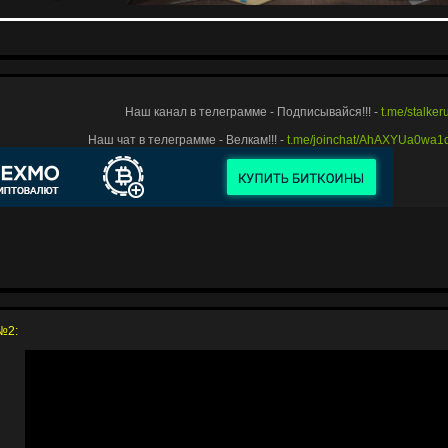
Наш канал в телеграмме - Подписывайся!!! -
t.me/stalke
Наш чат в телеграмме - Велкам!!! -
t.me/joinchat/AhAXYUa0wa
№2: