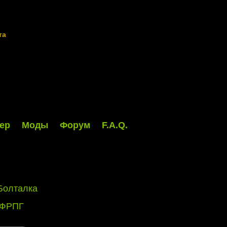
та
ер
Моды
Форум
F.A.Q.
Болталка
 ФРПГ