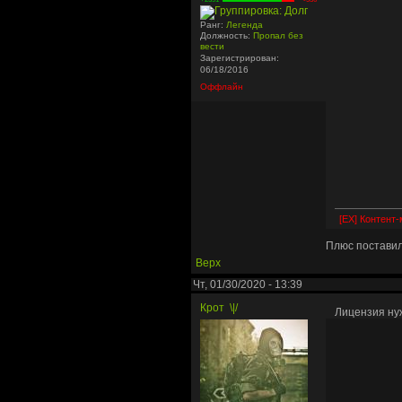
Ранг:
Легенда
Должность:
Пропал без
вести
Зарегистрирован:
06/18/2016
Оффлайн
[EX] Контент
Плюс постави
Верх
Чт, 01/30/2020 - 13:39
Крот
\|/
Лицензия ну