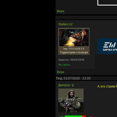
Верх
Stalker.Uz
Зарегин: 06/03/2009
На сайте
Верх
Пнд, 01/27/2020 - 13:20
Дигерок
\|/
А это стрим 
+2391
-536