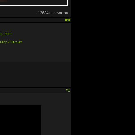
13684 просмотра
#st
ruz_com
1dXbp760kauA
#1