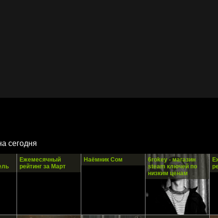
на сегодня
Ежемесячный
Наёмник Сом
6rokey - магазин
Е
ель
рейтинг за Март
steam ключей по
р
низким ценам