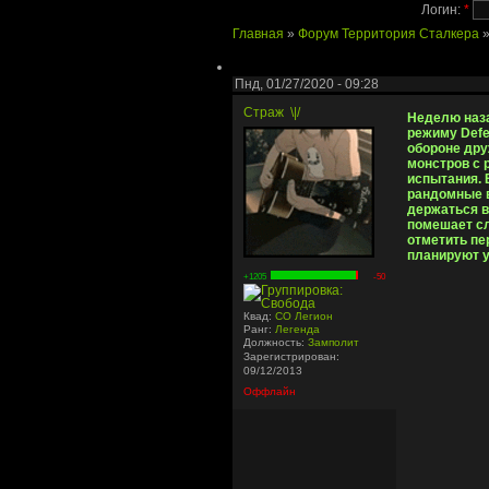
Логин:
*
Главная
»
Форум Территория Сталкера
Пнд, 01/27/2020 - 09:28
Страж
\|/
Неделю наза
режиму Defe
обороне дру
монстров с 
испытания. 
рандомные в
держаться в
помешает сл
отметить пе
планируют у
+1205
-50
Квад:
СО Легион
Ранг:
Легенда
Должность:
Замполит
Зарегистрирован:
09/12/2013
Оффлайн