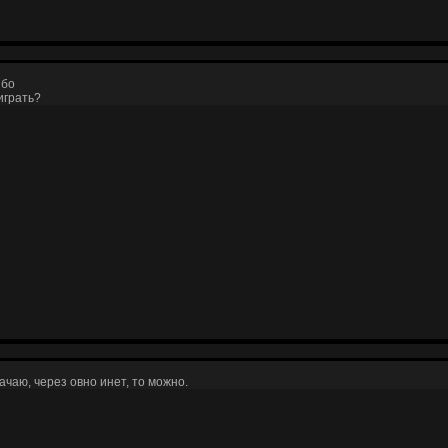
ибо
играть?
качаю, через овно инет, то можно.