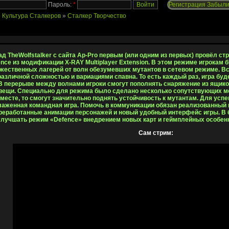
Пароль:
*
Регистрация
Забыли
»
Культура Сталкеров
»
Сталкер Творчество
д TheWolfstalker с сайта Ap-Pro первым (или одним из первых) провёл с
nce из модификации X-RAY Multiplayer Extension. В этом режиме игрокам 
жественных лагерей от волн обезумевших мутантов в сетевом режиме. В
различной сложностью и вариациями спавна. То есть каждый раз, игра бу
В перерыве между волнами игроки смогут пополнять снаряжение из ящико
ещи. Специально для режима было сделано несколько сопутствующих мех
месте, то смогут значительно поднять устойчивость к мутантам. Для усп
аженная командная игра. Помочь в коммуникации обязан реализованный г
реработанные анимации персонажей и новый удобный интерфейс игры. В
лучшать режим «Defence» внедрением новых карт и геймплейных особен
Сам стрим: