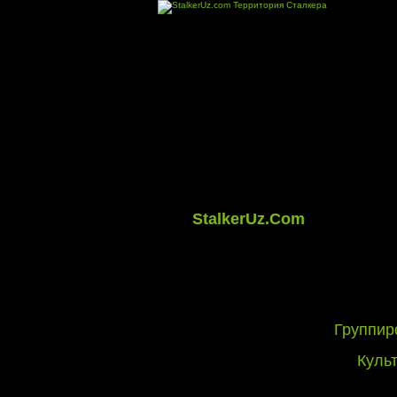
StalkerUz.Com
Группир
Куль