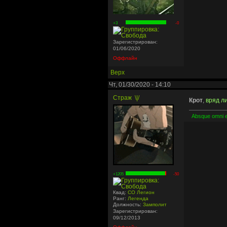
+3
-0
Зарегистрирован:
01/06/2020
Оффлайн
Верх
Чт, 01/30/2020 - 14:10
Страж
\|/
Крот
,
вряд ли
Absque omni 
+1205
-50
Квад:
СО Легион
Ранг:
Легенда
Должность:
Замполит
Зарегистрирован:
09/12/2013