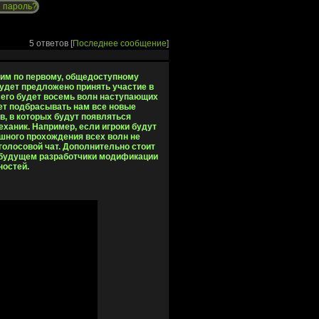
 пароль?
5 ответов [
Последнее сообщение
]
трим по первому, общедоступному
будет предложено принять участие в
сего будет восемь волн наступающих
дет подбрасывать нам все новые
в, в которых будут появляться
аник. Например, если игроки будут
ешного прохождения всех волн не
олосовой чат. Дополнительно стоит
 будущем разработчики модификации
ностей.