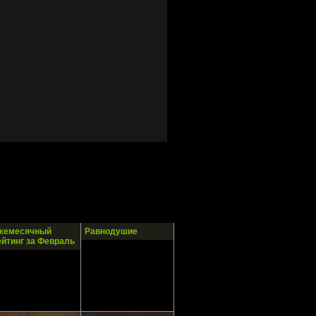
жемесячный
Равнодушие
ейтинг за Февраль