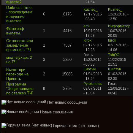
вылета?
- 21:54
Darknest Time
Kuznec_
Kuznec_
- прохождение
6
8176
12/17/2016
12/20/2016 -
и лечение
- 08:40
13:50
вылетов
arni
Информатор
Фотограф-
1
4416
10/07/2016
10/07/2016 -
вылеты.
- 17:53
20:05
Остановка или
Igrok
Igrok
замедление
2
7537
02/17/2016
02/17/2016 -
времени в ТЧ
- 12:28
14:06
Гость
TabOO
мод глухарь 2
3
3250
11/22/2015
11/22/2015 -
на ТЧ
- 05:33
21:51
Вылет при
Енотич
Шиптун
переходе на
2
15085
01/04/2013
01/03/2015 -
Припять
- 13:24
02:35
Программа
Pyrokinesis
Гость
"Энциклопедия
9
3795
09/07/2011
12/09/2012 -
по сталкер ТЧ"
- 18:04
00:42
Нет новых сообщений
Новые сообщения
Горячая тема (нет новых)