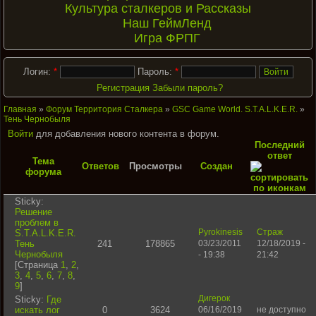
Культура сталкеров и Рассказы
Наш ГеймЛенд
Игра ФРПГ
Логин:
*
Пароль:
*
Регистрация
Забыли пароль?
Главная
»
Форум Территория Сталкера
»
GSC Game World. S.T.A.L.K.E.R.
»
Тень Чернобыля
Войти
для добавления нового контента в форум.
Последний
ответ
Тема
Ответов
Просмотры
Создан
форума
Sticky:
Решение
проблем в
S.T.A.L.K.E.R.
Pyrokinesis
Страж
Тень
241
178865
03/23/2011
12/18/2019 -
Чернобыля
- 19:38
21:42
[Страница
1
,
2
,
3
,
4
,
5
,
6
,
7
,
8
,
9
]
Sticky:
Где
Дигерок
искать лог
0
3624
06/16/2019
не доступно